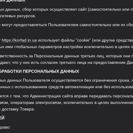
НЫХ ДАННЫХ
х данных, сбор которых осуществляет сайт (самостоятельно или пр
сетевых ресурсов.
 могут предоставляться Пользователем самостоятельно или их сбо
т
https://korfad.in.ua
использует файлы "cookie" (или другие средст
х ими глобальных параметров настройки исключительно в целях п
ответственность за Персональные данные третьих лиц, которые они
ждают, что у них есть согласие третьего лица на предоставление Д
ОБРАБОТКИ ПЕРСОНАЛЬНЫХ ДАННЫХ
ных данных Пользователя осуществляется без ограничения срока,
нных с использованием средств автоматизации или без использова
ается с тем, что Администрация сайта вправе передавать персонал
вязи, операторам электросвязи, исключительно в целях выполнени
я доставку Товара.
ЕЙ
право: