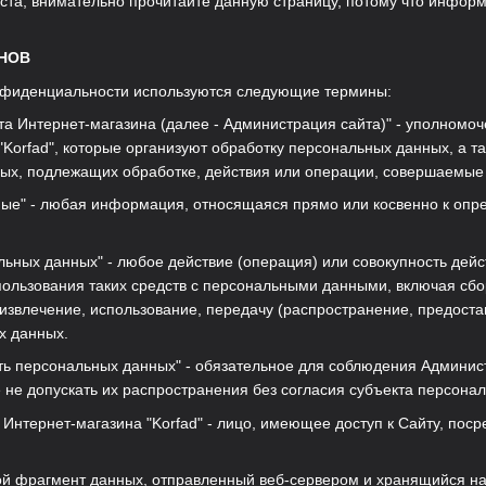
уйста, внимательно прочитайте данную страницу, потому что инфор
ИНОВ
онфиденциальности используются следующие термины:
йта Интернет-магазина (далее - Администрация сайта)" - уполномо
"Korfad", которые организуют обработку персональных данных, а 
ных, подлежащих обработке, действия или операции, совершаемы
ные" - любая информация, относящаяся прямо или косвенно к оп
альных данных" - любое действие (операция) или совокупность дей
пользования таких средств с персональными данными, включая сбор
извлечение, использование, передачу (распространение, предоста
х данных.
ть персональных данных" - обязательное для соблюдения Админи
не допускать их распространения без согласия субъекта персонал
а Интернет-магазина "Korfad" - лицо, имеющее доступ к Сайту, по
ьшой фрагмент данных, отправленный веб-сервером и хранящийся на