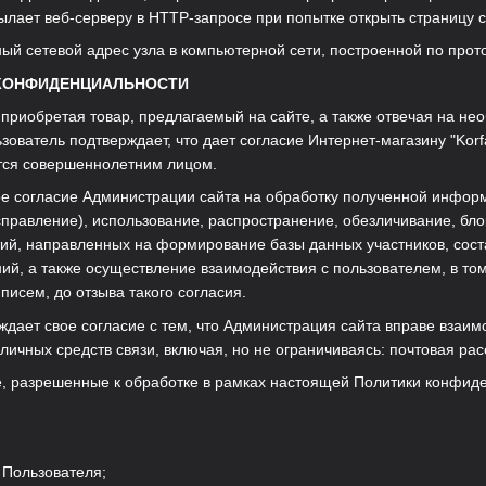
ылает веб-серверу в HTTP-запросе при попытке открыть страницу 
ьный сетевой адрес узла в компьютерной сети, построенной по прото
 КОНФИДЕНЦИАЛЬНОСТИ
 приобретая товар, предлагаемый на сайте, а также отвечая на не
зователь подтверждает, что дает согласие Интернет-магазину "Ko
ется совершеннолетним лицом.
ое согласие Администрации сайта на обработку по
лученной информ
справление), использование, распространение, обезличивание, бл
тий, направленных на формирование базы данных участников, сост
ий, а также осуществление взаимодействия с пользователем, в том
исем, до отзыва такого согласия.
рждает свое согласие с тем, что Администрация сайта вправе вза
личных средств связи, включая, но не ограничиваясь: почтовая рас
, разрешенные к обработке в рамках настоящей Политики конфиде
:
 Пользователя;