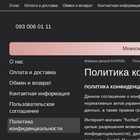
Перейти к основному контенту
О нас
Оплата и доставка
Обмен и возврат
Контактная информац
093 006 01 11
Межком
О нас
Фабрика дверей KORFAD
Поли
Политика к
Оплата и доставка
Обмен и возврат
ПОЛИТИКА КОНФИДЕНЦ
Контактная информация
Данное соглашение о конф
нормативных актов украин
Пользовательское
данных, а также правом г
соглашение
Интернет-магазин "Korfad
Политика
целью разрешения возмож
конфиденциальности
конфиденциальности), дал