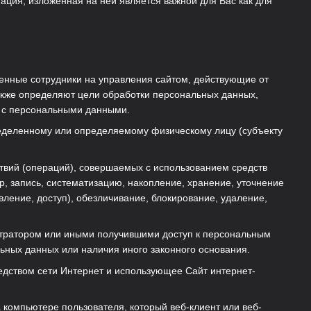
мация, изложенная на ней является важной для Вас как для
ченные сотрудники на управления сайтом, действующие от
также определяют цели обработки персональных данных,
е с персональными данными.
ределенному или определяемому физическому лицу (субъекту
ствий (операций), совершаемых с использованием средств
, запись, систематизацию, накопление, хранение, уточнение
вление, доступ), обезличивание, блокирование, удаление,
стратором или иными получившими доступ к персональным
ьных данных или наличия иного законного основания.
средством сети Интернет и использующее Сайт интернет-
 компьютере пользователя, который веб-клиент или веб-