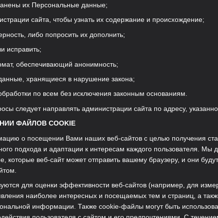
охранены их Персональные данные;
истрации сайта, чтобы узнать их содержание и происхождение;
верность, либо попросить их дополнить;
ли исправить;
ормат, обеспечивающий анонимность;
 данные, хранящиеся в нарушение закона;
х обработки по всем без исключения законным основаниям.
росы следует направлять администрации сайта по адресу, указанно
ЕНИИ ФАЙЛОВ COOKIE
мацию о посещении Вами наших веб-сайтов с целью получения ста
го подхода и адаптации к интересам каждого пользователя. Мы д
ые, которые веб-сайт может отправить вашему браузеру, и они бу
йтом.
зуются для оценки эффективности веб-сайтов (например, для изме
явления наиболее интересных и посещаемых тем и страниц, а такж
сональной информации. Также cookie-файлы могут быть использов
ействия пользователя с сайтом и его предпочтениями. С течение