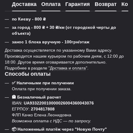
Доставка
Оплата
Гарантия
Возврат
Кон
по Києву - 800
₴
за город - 800
₴
+ 30
₴
/км (от городской черты до
объекта)
занос 1 блока вручную - 100грн/этаж
Доставка осуществляется по указанному Вами адресу.
Производится нашим курьером по рабочим дням, с 12:00 до
18:00. Другое время оговаривается дополнительно.
Подробнее в разделе "
Доставка и оплата
".
Способы оплаты
✅ Наличными при получении
Оплата при получении заказа.
🏦 Безналичный расчет
IBAN:
UA933220010000026004360043076
ЕГРПОУ:
2704817808
ФЛП Качко Елена Леонидовна
Возможна оплата с НДС — по запросу.
📦 Наложенный платёж через "Новую Почту"