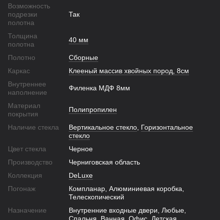
Возможность
подрезки
Так
полотна
Толщина
40 мм
полотна
Полотно
Сборные
Каркас
Клееный массив хвойных пород, 8см
Внутреннее
Филенка МДФ 8мм
наполнение
Материал
Полипропилен
покрытия
Наличие стекла
Вертикальное стекло
,
Горизонтальное
стекло
Цвет стекла
Черное
Производство
Черниговская область
Коллекция
DeLuxe
Погонаж
Компланар, Алюминиевая коробка,
Телескопический
Назначение
Внутренние входные двери, Любые,
Спальня, Ванная, Офис, Детская,