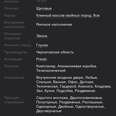
полотна
Полотно
Щитовые
Каркас
Клееный массив хвойных пород, 8см
Внутреннее
Реечное наполнение
наполнение
Материал
Эмаль
покрытия
Наличие стекла
Глухие
Производство
Черниговская область
Коллекция
Presto
Погонаж
Компланар, Алюминиевая коробка,
Телескопический
Назначение
Внутренние входные двери, Любые,
Спальня, Ванная, Офис, Детская,
Техническая, Гардероб, Комната, Кладовка,
Зал, Кухня, Подсобка, Раздвижная
Принцип
Скрытого монтажа, Двухполовинковые,
открывания
Полуторные, Раздвижные, Распашные,
Одинарные, Двойные, Одностворчатые,
Двустворчатые