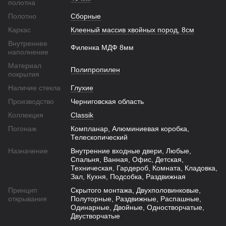
полотна
Полотно
Сборные
Каркас
Клееный массив хвойных пород, 8см
Внутреннее
Филенка МДФ 8мм
наполнение
Материал
Полипропилен
покрытия
Наличие стекла
Глухие
Производство
Черниговская область
Коллекция
Classik
Погонаж
Компланар, Алюминиевая коробка,
Телескопический
Назначение
Внутренние входные двери, Любые,
Спальня, Ванная, Офис, Детская,
Техническая, Гардероб, Комната, Кладовка,
Зал, Кухня, Подсобка, Раздвижная
Принцип
Скрытого монтажа, Двухполовинковые,
открывания
Полуторные, Раздвижные, Распашные,
Одинарные, Двойные, Одностворчатые,
Двустворчатые