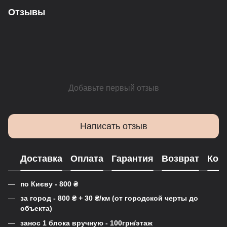
Отзывы
Добавьте первый отзыв
Написать отзыв
Доставка
Оплата
Гарантия
Возврат
Кон
по Києву - 800
₴
за город - 800
₴
+ 30
₴
/км (от городской черты до
объекта)
занос 1 блока вручную - 100грн/этаж