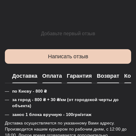
Добавьте первый отзыв
Написать отзыв
Доставка
Оплата
Гарантия
Возврат
Кон
по Києву - 800
₴
за город - 800
₴
+ 30
₴
/км (от городской черты до
объекта)
занос 1 блока вручную - 100грн/этаж
Доставка осуществляется по указанному Вами адресу.
Производится нашим курьером по рабочим дням, с 12:00 до
18:00. Другое время оговаривается дополнительно.