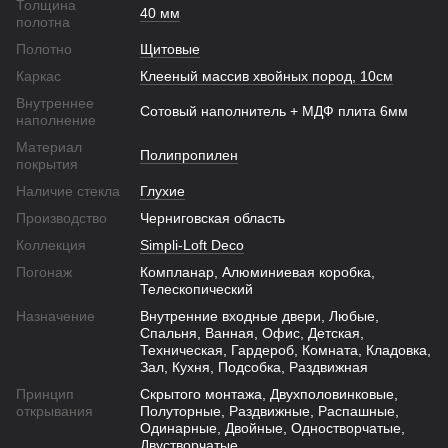
Толщина
40 мм
полотна
Полотно
Щитовые
Каркас
Клееный массив хвойных пород, 10см
Внутреннее
Сотовый наполнитель + МДФ плита 6мм
наполнение
Материал
Полипропилен
покрытия
Наличие стекла
Глухие
Производство
Черниговская область
Коллекция
Simpli-Loft Deco
Погонаж
Компланар, Алюминиевая коробка,
Телескопический
Назначение
Внутренние входные двери, Любые,
Спальня, Ванная, Офис, Детская,
Техническая, Гардероб, Комната, Кладовка,
Зал, Кухня, Подсобка, Раздвижная
Принцип
Скрытого монтажа, Двухполовинковые,
открывания
Полуторные, Раздвижные, Распашные,
Одинарные, Двойные, Одностворчатые,
Двустворчатые