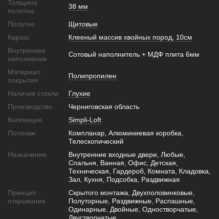
Толщина
38 мм
полотна
Полотно
Щитовые
Каркас
Клееный массив хвойных пород, 10см
Внутреннее
Сотовый наполнитель + МДФ плита 6мм
наполнение
Материал
Полипропилен
покрытия
Наличие стекла
Глухие
Производство
Черниговская область
Коллекция
Simpli-Loft
Погонаж
Компланар, Алюминиевая коробка,
Телескопический
Назначение
Внутренние входные двери, Любые,
Спальня, Ванная, Офис, Детская,
Техническая, Гардероб, Комната, Кладовка,
Зал, Кухня, Подсобка, Раздвижная
Принцип
Скрытого монтажа, Двухполовинковые,
открывания
Полуторные, Раздвижные, Распашные,
Одинарные, Двойные, Одностворчатые,
Двустворчатые