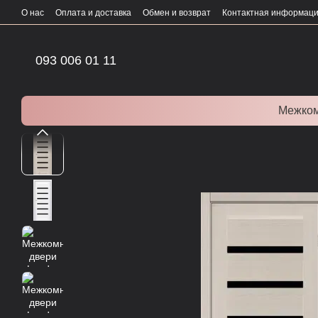
Перейти к основному контенту
О нас
Оплата и доставка
Обмен и возврат
Контактная информац
093 006 01 11
Межком