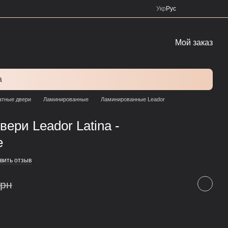
Укр
Рус
Мой заказ
а
тные двери
Ламинированные
Ламинированные Leador
ери Leador Latina -
е
вить отзыв
грн