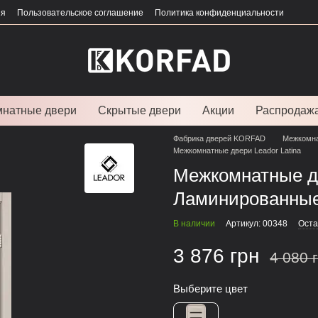
ия
Пользовательское соглашение
Политика конфиденциальности
натные двери
Скрытые двери
Акции
Распродаж
Фабрика дверей KORFAD
Межкомна
Межкомнатные двери Leador Latina
Межкомнатные дв
Ламинированны
В наличии
Артикул: 00348
Оста
3 876 грн
4 080 
Выберите цвет