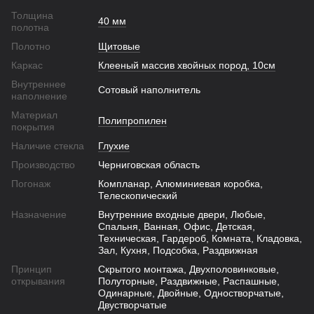
Толщина
40 мм
полотна
Полотно
Щитовые
Каркас
Клееный массив хвойных пород, 10см
Внутреннее
Сотовый наполнитель
наполнение
Материал
Полипропилен
покрытия
Наличие стекла
Глухие
Производство
Черниговская область
Погонаж
Компланар, Алюминиевая коробка,
Телескопический
Назначение
Внутренние входные двери, Любые,
Спальня, Ванная, Офис, Детская,
Техническая, Гардероб, Комната, Кладовка,
Зал, Кухня, Подсобка, Раздвижная
Принцип
Скрытого монтажа, Двухполовинковые,
открывания
Полуторные, Раздвижные, Распашные,
Одинарные, Двойные, Одностворчатые,
Двустворчатые