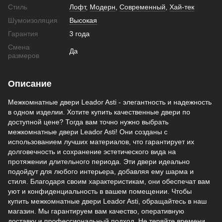
Стиль
Лофт
,
Модерн
,
Современный
,
Хай-тек
Шумоизоляция
Высокая
Гарантия
3 года
Смена
Да
размеров
Описание
Межкомнатные двери Leador Asti - элегантность и надежность
в одном изделии. Хотите купить качественные двери по
доступной цене? Тогда вам точно нужно выбрать
межкомнатные двери Leador Asti! Они созданы с
использованием лучших материалов, что гарантирует их
долговечность и сохранение эстетического вида на
протяжении длительного периода. Эти двери идеально
подойдут для любого интерьера, добавляя ему шарма и
стиля. Благодаря своим характеристикам, они обеспечат вам
уют и конфиденциальность в вашем помещении. Чтобы
купить межкомнатные двери Leador Asti, обращайтесь в наш
магазин. Мы гарантируем вам качество, оперативную
доставку и профессиональный подход. Не теряйте времени,