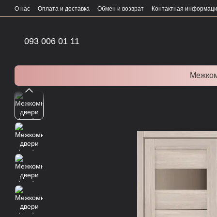
Перейти к основному контенту
О нас
Оплата и доставка
Обмен и возврат
Контактная информац
093 006 01 11
Межком