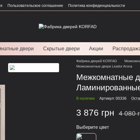
ия
Пользовательское соглашение
Политика конфиденциальности
натные двери
Скрытые двери
Акции
Распродаж
Фабрика дверей KORFAD
Межкомна
Межкомнатные двери Leador Arona
Межкомнатные дв
Ламинированны
В наличии
Артикул: 00336
Оста
3 876 грн
4 080 
Выберите цвет