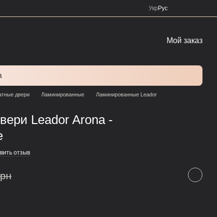
Укр
Рус
Мой заказ
а
тные двери
Ламинированные
Ламинированные Leador
ери Leador Arona -
е
вить отзыв
грн