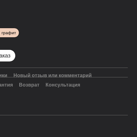
н графит
аказ
ики
Новый отзыв или комментарий
антия
Возврат
Консультация