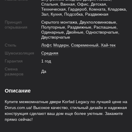
Спальня, Ванная, Офис, Детская,
Техническая, Гардероб, Комната, Кладовка,
Зал, Кухня, Подсобка, Раздвижная
Принцип
Скрытого монтажа, Двухполовинковые,
открывания
Полуторные, Раздвижные, Распашные,
Одинарные, Двойные, Одностворчатые,
Двустворчатые
Стиль
Лофт
,
Модерн
,
Современный
,
Хай-тек
Шумоизоляция
Средняя
Гарантия
1 год
Смена
Да
размеров
Описание
Купите межкомнатные двери Korfad Legacy по лучшей цене на
Dorus.com.ua! Высокое качество, стильный дизайн и надежная
конструкция сделают ваш дом еще более уютным. Закажите
прямо сейчас!