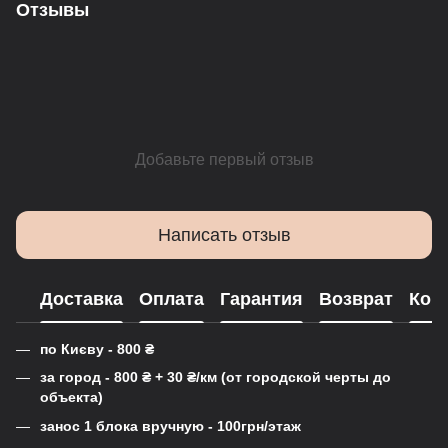
Отзывы
Добавьте первый отзыв
Написать отзыв
Доставка
Оплата
Гарантия
Возврат
Кон
по Києву - 800
₴
за город - 800
₴
+ 30
₴
/км (от городской черты до
объекта)
занос 1 блока вручную - 100грн/этаж