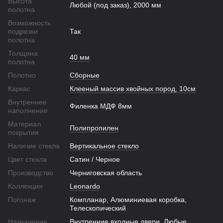
Высота
Любой (под заказ), 2000 мм
полотна
Возможность
подрезки
Так
полотна
Толщина
40 мм
полотна
Полотно
Сборные
Каркас
Клееный массив хвойных пород, 10см
Внутреннее
Филенка МДФ 8мм
наполнение
Материал
Полипропилен
покрытия
Наличие стекла
Вертикальное стекло
Цвет стекла
Сатин / Черное
Производство
Черниговская область
Коллекция
Leonardo
Погонаж
Компланар, Алюминиевая коробка,
Телескопический
Назначение
Внутренние входные двери, Любые,