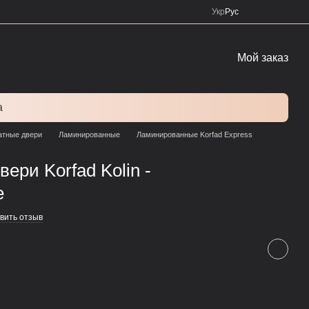
Укр
Рус
Мой заказ
а
тные двери
Ламинированные
Ламинированные Korfad Express
ери Korfad Kolin -
е
вить отзыв