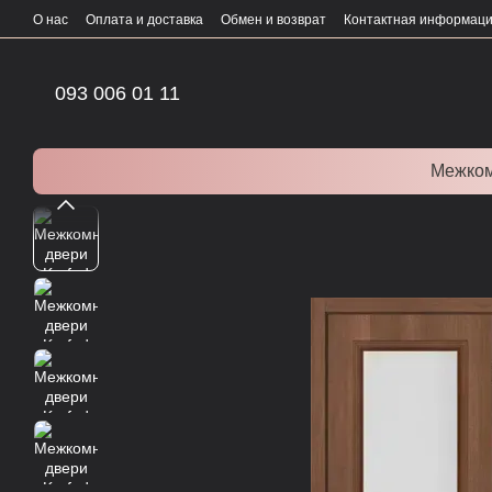
Перейти к основному контенту
О нас
Оплата и доставка
Обмен и возврат
Контактная информац
093 006 01 11
Межком