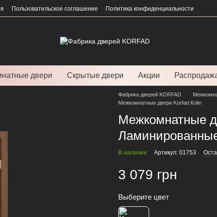
ия
Пользовательское соглашение
Политика конфиденциальности
натные двери
Скрытые двери
Акции
Распродаж
Фабрика дверей KORFAD
Межкомна
Межкомнатные двери Korfad Kolin
Межкомнатные дв
Ламинированны
В наличии
Артикул: 01753
Оста
3 079 грн
Выберите цвет