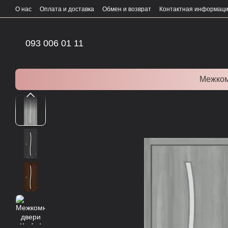
Перейти к основному контенту
О нас
Оплата и доставка
Обмен и возврат
Контактная информац
093 006 01 11
Межком