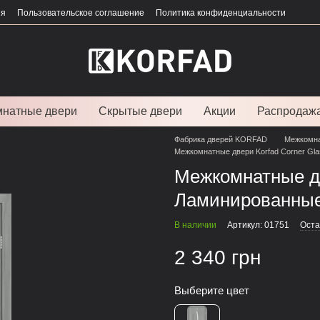
ия
Пользовательское соглашение
Политика конфиденциальности
натные двери
Скрытые двери
Акции
Распродаж
Фабрика дверей KORFAD
Межкомна
Межкомнатные двери Korfad Corner Gla
Межкомнатные дв
Ламинированны
В наличии
Артикул: 01751
Оста
2 340 грн
Выберите цвет