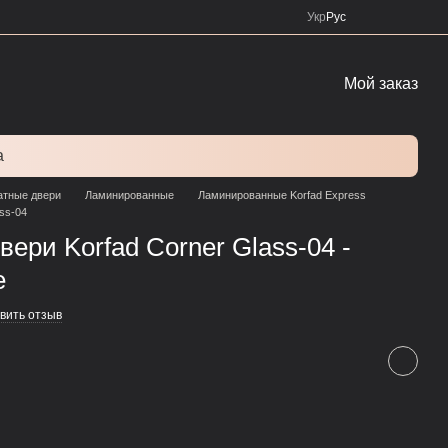
Укр
Рус
Мой заказ
а
тные двери
Ламинированные
Ламинированные Korfad Express
ss-04
ери Korfad Corner Glass-04 -
е
вить отзыв