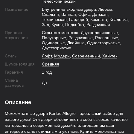
Телескопический
Назначение
Внутренние входные двери, Любые,
Спальня, Ванная, Офис, Детская,
Техническая, Гардероб, Комната, Кладовка,
Зал, Кухня, Подсобка, Раздвижная
Принцип
Скрытого монтажа, Двухполовинковые,
открывания
Полуторные, Раздвижные, Распашные,
Одинарные, Двойные, Одностворчатые,
Двустворчатые
Стиль
Лофт
,
Модерн
,
Современный
,
Хай-тек
Шумоизоляция
Средняя
Гарантия
1 год
Смена
Да
размеров
Описание
Межкомнатные двери Korfad Allegro - идеальный выбор для
вашего дома! Эти двери объединяют в себе высокое качество
материалов и современный дизайн. Благодаря им ваш
интерьер станет стильным и уютным. Купить межкомнатные