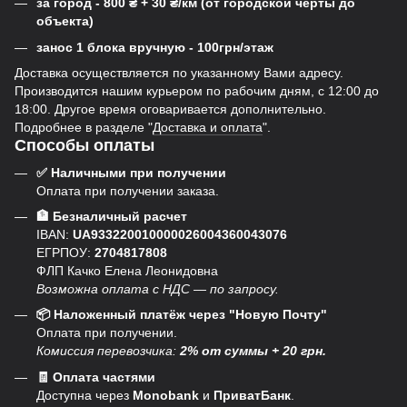
за город - 800
₴
+ 30
₴
/км (от городской черты до
объекта)
занос 1 блока вручную - 100грн/этаж
Доставка осуществляется по указанному Вами адресу.
Производится нашим курьером по рабочим дням, с 12:00 до
18:00. Другое время оговаривается дополнительно.
Подробнее в разделе "
Доставка и оплата
".
Способы оплаты
✅ Наличными при получении
Оплата при получении заказа.
🏦 Безналичный расчет
IBAN:
UA933220010000026004360043076
ЕГРПОУ:
2704817808
ФЛП Качко Елена Леонидовна
Возможна оплата с НДС — по запросу.
📦 Наложенный платёж через "Новую Почту"
Оплата при получении.
Комиссия перевозчика:
2% от суммы + 20 грн.
🧾 Оплата частями
Доступна через
Monobank
и
ПриватБанк
.