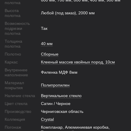
600 мм, 700 мм, 800 мм, 400 мм, 900 мм
полотна
Высота
Любой (под заказ), 2000 мм
полотна
Возможность
подрезки
Так
полотна
Толщина
40 мм
полотна
Полотно
Сборные
Каркас
Клееный массив хвойных пород, 10см
Внутреннее
Филенка МДФ 8мм
наполнение
Материал
Полипропилен
покрытия
Наличие стекла
Вертикальное стекло
Цвет стекла
Сатин / Черное
Производство
Черниговская область
Коллекция
Crystal
Погонаж
Компланар, Алюминиевая коробка,