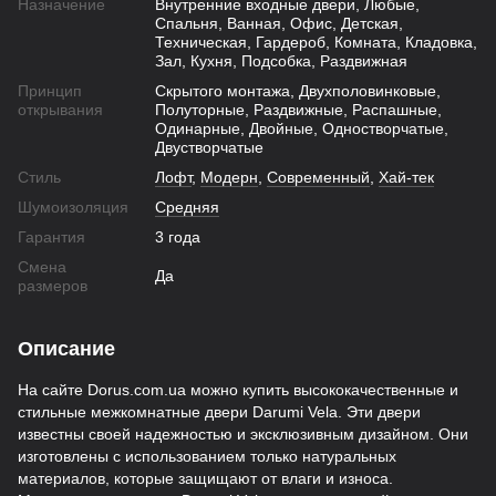
Назначение
Внутренние входные двери, Любые,
Спальня, Ванная, Офис, Детская,
Техническая, Гардероб, Комната, Кладовка,
Зал, Кухня, Подсобка, Раздвижная
Принцип
Скрытого монтажа, Двухполовинковые,
открывания
Полуторные, Раздвижные, Распашные,
Одинарные, Двойные, Одностворчатые,
Двустворчатые
Стиль
Лофт
,
Модерн
,
Современный
,
Хай-тек
Шумоизоляция
Средняя
Гарантия
3 года
Смена
Да
размеров
Описание
На сайте Dorus.com.ua можно купить высококачественные и
стильные межкомнатные двери Darumi Vela. Эти двери
известны своей надежностью и эксклюзивным дизайном. Они
изготовлены с использованием только натуральных
материалов, которые защищают от влаги и износа.