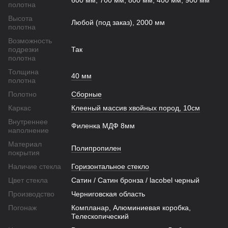
600 мм, 700 мм, 800 мм, 400 мм, 900 мм
полотна
Высота
Любой (под заказ), 2000 мм
полотна
Возможность
подрезки
Так
полотна
Толщина
40 мм
полотна
Полотно
Сборные
Каркас
Клееный массив хвойных пород, 10см
Внутреннее
Филенка МДФ 8мм
наполнение
Материал
Полипропилен
покрытия
Наличие стекла
Горизонтальное стекло
Цвет стекла
Сатин / Сатин бронза / lacobel черный
Производство
Черниговская область
Погонаж
Компланар, Алюминиевая коробка,
Телескопический