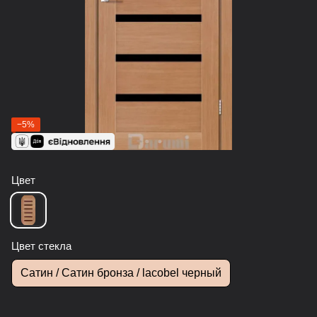
−5%
Цвет
Цвет стекла
Сатин / Сатин бронза / lacobel черный