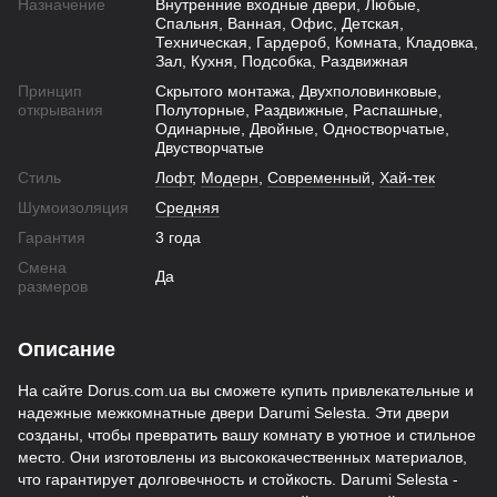
Назначение
Внутренние входные двери, Любые,
Спальня, Ванная, Офис, Детская,
Техническая, Гардероб, Комната, Кладовка,
Зал, Кухня, Подсобка, Раздвижная
Принцип
Скрытого монтажа, Двухполовинковые,
открывания
Полуторные, Раздвижные, Распашные,
Одинарные, Двойные, Одностворчатые,
Двустворчатые
Стиль
Лофт
,
Модерн
,
Современный
,
Хай-тек
Шумоизоляция
Средняя
Гарантия
3 года
Смена
Да
размеров
Описание
На сайте Dorus.com.ua вы сможете купить привлекательные и
надежные межкомнатные двери Darumi Selesta. Эти двери
созданы, чтобы превратить вашу комнату в уютное и стильное
место. Они изготовлены из высококачественных материалов,
что гарантирует долговечность и стойкость. Darumi Selesta -