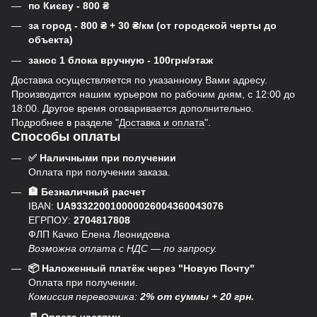
по Києву - 800
₴
за город - 800
₴
+ 30
₴
/км (от городской черты до
объекта)
занос 1 блока вручную - 100грн/этаж
Доставка осуществляется по указанному Вами адресу.
Производится нашим курьером по рабочим дням, с 12:00 до
18:00. Другое время оговаривается дополнительно.
Подробнее в разделе "
Доставка и оплата
".
Способы оплаты
✅ Наличными при получении
Оплата при получении заказа.
🏦 Безналичный расчет
IBAN:
UA933220010000026004360043076
ЕГРПОУ:
2704817808
ФЛП Качко Елена Леонидовна
Возможна оплата с НДС — по запросу.
📦 Наложенный платёж через "Новую Почту"
Оплата при получении.
Комиссия перевозчика:
2% от суммы + 20 грн.
🧾 Оплата частями