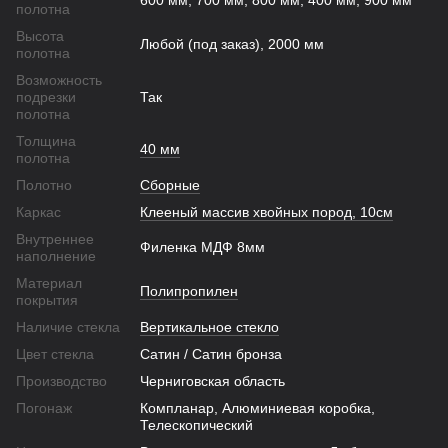
600 мм, 700 мм, 800 мм, 400 мм, 900 мм
полотна
Высота
Любой (под заказ), 2000 мм
полотна
Возможность
подрезки
Так
полотна
Толщина
40 мм
полотна
Полотно
Сборные
Каркас
Клееный массив хвойных пород, 10см
Внутреннее
Филенка МДФ 8мм
наполнение
Материал
Полипропилен
покрытия
Наличие стекла
Вертикальное стекло
Цвет стекла
Сатин / Сатин бронза
Производство
Черниговская область
Погонаж
Компланар, Алюминиевая коробка,
Телескопический