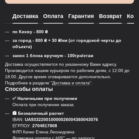
Доставка
Оплата
Гарантия
Возврат
Кон
по Києву - 800
₴
за город - 800
₴
+ 30
₴
/км (от городской черты до
объекта)
занос 1 блока вручную - 100грн/этаж
Доставка осуществляется по указанному Вами адресу.
Производится нашим курьером по рабочим дням, с 12:00 до
18:00. Другое время оговаривается дополнительно.
Подробнее в разделе "
Доставка и оплата
".
Способы оплаты
✅ Наличными при получении
Оплата при получении заказа.
🏦 Безналичный расчет
IBAN:
UA933220010000026004360043076
ЕГРПОУ:
2704817808
ФЛП Качко Елена Леонидовна
Возможна оплата с НДС — по запросу.