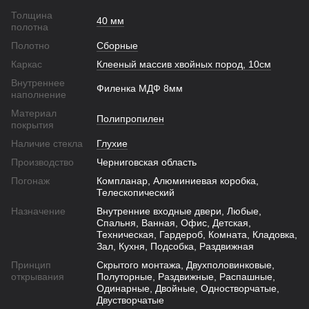
Толщина
40 мм
полотна
Полотно
Сборные
Каркас
Клееный массив хвойных пород, 10см
Внутреннее
Филенка МДФ 8мм
наполнение
Материал
Полипропилен
покрытия
Наличие стекла
Глухие
Производство
Черниговская область
Погонаж
Компланар, Алюминиевая коробка,
Телескопический
Назначение
Внутренние входные двери, Любые,
Спальня, Ванная, Офис, Детская,
Техническая, Гардероб, Комната, Кладовка,
Зал, Кухня, Подсобка, Раздвижная
Принцип
Скрытого монтажа, Двухполовинковые,
открывания
Полуторные, Раздвижные, Распашные,
Одинарные, Двойные, Одностворчатые,
Двустворчатые