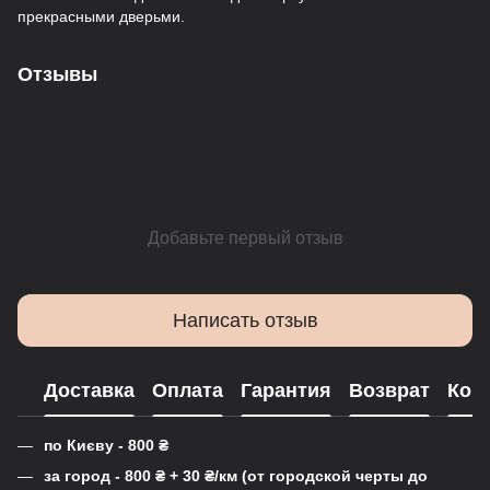
прекрасными дверьми.
Отзывы
Добавьте первый отзыв
Написать отзыв
Доставка
Оплата
Гарантия
Возврат
Кон
по Києву - 800
₴
за город - 800
₴
+ 30
₴
/км (от городской черты до