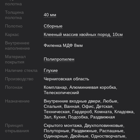
полотна
Толщина
40 мм
полотна
Полотно
Сборные
Каркас
Клееный массив хвойных пород, 10см
Внутреннее
Филенка МДФ 8мм
наполнение
Материал
Полипропилен
покрытия
Наличие стекла
Глухие
Производство
Черниговская область
Погонаж
Компланар, Алюминиевая коробка,
Телескопический
Назначение
Внутренние входные двери, Любые,
Спальня, Ванная, Офис, Детская,
Техническая, Гардероб, Комната, Кладовка,
Зал, Кухня, Подсобка, Раздвижная
Принцип
Скрытого монтажа, Двухполовинковые,
открывания
Полуторные, Раздвижные, Распашные,
Одинарные, Двойные, Одностворчатые,