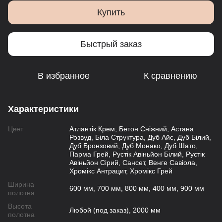
Купить
Быстрый заказ
В избранное
К сравнению
Характеристики
Цвет
Атлантік Крем, Бетон Сніжний, Астана
Розвуд, Біла Структура, Дуб Айс, Дуб Білий,
Дуб Бронзовий, Дуб Монако, Дуб Шато,
Парма Грей, Рустік Авіньйон Білий, Рустік
Авіньйон Сірий, Сансет, Венге Савіола,
Хромікс Антрацит, Хромікс Грей
Ширина
600 мм, 700 мм, 800 мм, 400 мм, 900 мм
полотна
Высота
Любой (под заказ), 2000 мм
полотна