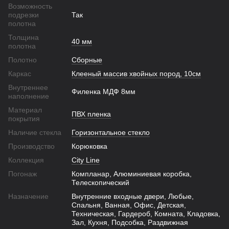
Возможность
подрезки
Так
полотна
Толщина
40 мм
полотна
Полотно
Сборные
Каркас
Клееный массив хвойных пород, 10см
Внутреннее
Филенка МДФ 8мм
наполнение
Материал
ПВХ пленка
покрытия
Наличие стекла
Горизонтальное стекло
Производство
Корюковка
Коллекция
City Line
Погонаж
Компланар, Алюминиевая коробка,
Телескопический
Назначение
Внутренние входные двери, Любые,
Спальня, Ванная, Офис, Детская,
Техническая, Гардероб, Комната, Кладовка,
Зал, Кухня, Подсобка, Раздвижная