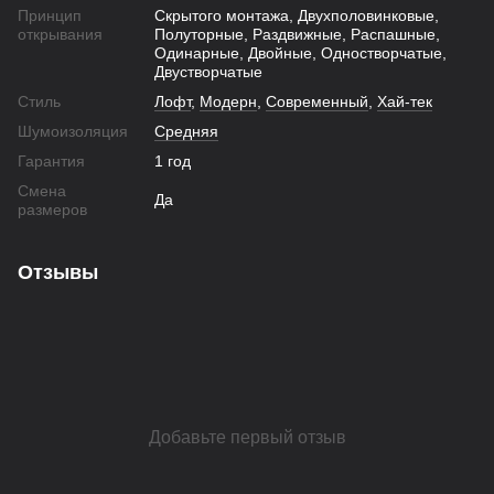
Принцип
Скрытого монтажа, Двухполовинковые,
открывания
Полуторные, Раздвижные, Распашные,
Одинарные, Двойные, Одностворчатые,
Двустворчатые
Стиль
Лофт
,
Модерн
,
Современный
,
Хай-тек
Шумоизоляция
Средняя
Гарантия
1 год
Смена
Да
размеров
Отзывы
Добавьте первый отзыв