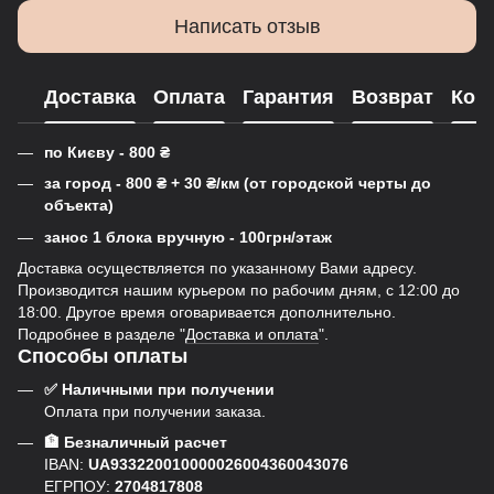
Написать отзыв
Доставка
Оплата
Гарантия
Возврат
Кон
по Києву - 800
₴
за город - 800
₴
+ 30
₴
/км (от городской черты до
объекта)
занос 1 блока вручную - 100грн/этаж
Доставка осуществляется по указанному Вами адресу.
Производится нашим курьером по рабочим дням, с 12:00 до
18:00. Другое время оговаривается дополнительно.
Подробнее в разделе "
Доставка и оплата
".
Способы оплаты
✅ Наличными при получении
Оплата при получении заказа.
🏦 Безналичный расчет
IBAN:
UA933220010000026004360043076
ЕГРПОУ:
2704817808