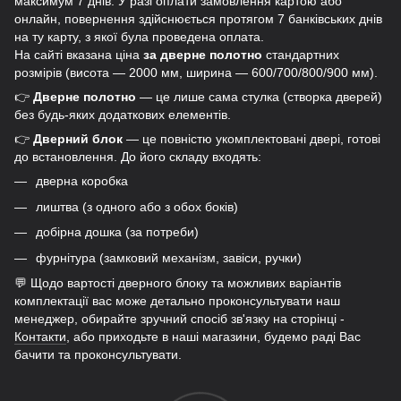
максимум 7 днів. У разі оплати замовлення картою або
онлайн, повернення здійснюється протягом 7 банківських днів
на ту карту, з якої була проведена оплата.
На сайті вказана ціна
за дверне полотно
стандартних
розмірів (висота — 2000 мм, ширина — 600/700/800/900 мм).
👉
Дверне полотно
— це лише сама стулка (створка дверей)
без будь-яких додаткових елементів.
👉
Дверний блок
— це повністю укомплектовані двері, готові
до встановлення. До його складу входять:
дверна коробка
лиштва (з одного або з обох боків)
добірна дошка (за потреби)
фурнітура (замковий механізм, завіси, ручки)
💬 Щодо вартості дверного блоку та можливих варіантів
комплектації вас може детально проконсультувати наш
менеджер, обирайте зручний спосіб зв'язку на сторінці -
Контакти
, або приходьте в наші магазини, будемо раді Вас
бачити та проконсультувати.