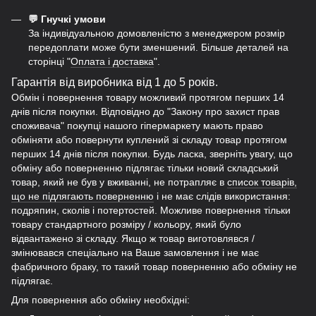
💬 Гнучкі умови
За індивідуальною домовленістю з менеджером розмір
передоплати може бути зменшений. Більше деталей на
сторінці "
Оплата і доставка
".
Гарантія від виробника від 1 до 5 років.
Обмін і повернення товару можливий протягом перших 14
днів після покупки. Відповідно до "Закону про захист прав
споживача" покупці нашого гіпермаркету мають право
обміняти або повернути куплений зі складу товар протягом
перших 14 днів після покупки. Будь ласка, зверніть увагу, що
обміну або поверненню підлягає тільки новий складський
товар, який не був у вживанні, не потрапляє в
список товарів,
що не підлягають поверненню
і не має слідів використання:
подряпин, сколів і потертостей. Можливе повернення тільки
товару стандартного розміру / кольору, який було
відвантажено зі складу. Якщо ж товар виготовлявся /
змінювався спеціально на Ваше замовлення і не має
фабричного браку, то такий товар поверненню або обміну не
підлягає.
Для повернення або обміну необхідні: