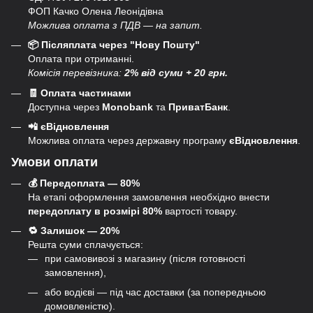
ФОП Качко Олена Леонідівна
Можлива оплата з ПДВ — на запит.
📦 Післяплата через "Нову Пошту"
Оплата при отриманні.
Комісія перевізника:
2% від суми + 20 грн.
🧾 Оплата частинами
Доступна через
Monobank
та
ПриватБанк
.
📲 єВідновлення
Можлива оплата через державну програму
єВідновлення
.
Умови оплати
💰 Передоплата — 80%
На етапі оформлення замовлення необхідно внести
передоплату в розмірі 80%
вартості товару.
🔁 Залишок — 20%
Решта суми сплачується:
при самовивозі з магазину (після готовності
замовлення),
або водієві — під час доставки (за попередньою
домовленістю).