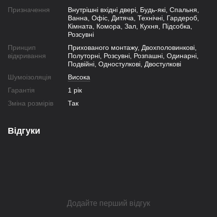
Призначення
Внутрішні вхідні двері, Будь-які, Спальня,
Ванна, Офіс, Дитяча, Технічні, Гардероб,
Кімната, Комора, Зал, Кухня, Підсобка,
Розсувні
Принцип
Прихованого монтажу, Двохполовинкові,
відкривання
Полуторні, Розсувні, Розпашні, Одинарні,
Подвійні, Одностулкові, Двостулкові
Шумоізоляція
Висока
Гарантія
1 рік
Зміна розмірів
Так
Відгуки
Додайте перший відгук