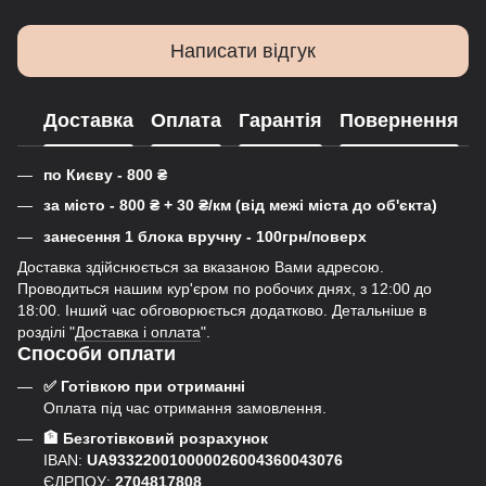
Написати відгук
Доставка
Оплата
Гарантія
Повернення
по Києву - 800
₴
за місто - 800
₴
+ 30
₴
/км (від межі міста до об'єкта)
занесення 1 блока вручну - 100грн/поверх
Доставка здійснюється за вказаною Вами адресою.
Проводиться нашим кур'єром по робочих днях, з 12:00 до
18:00. Інший час обговорюється додатково. Детальніше в
розділі "
Доставка і оплата
".
Способи оплати
✅ Готівкою при отриманні
Оплата під час отримання замовлення.
🏦 Безготівковий розрахунок
IBAN:
UA933220010000026004360043076
ЄДРПОУ:
2704817808