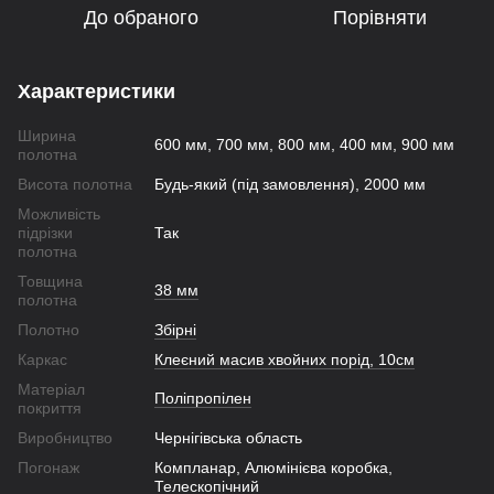
До обраного
Порівняти
Характеристики
Ширина
600 мм, 700 мм, 800 мм, 400 мм, 900 мм
полотна
Висота полотна
Будь-який (під замовлення), 2000 мм
Можливість
підрізки
Так
полотна
Товщина
38 мм
полотна
Полотно
Збірні
Каркас
Клеєний масив хвойних порід, 10см
Матеріал
Поліпропілен
покриття
Виробництво
Чернігівська область
Погонаж
Компланар, Алюмінієва коробка,
Телескопічний