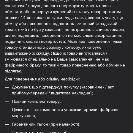
споживача" покупці нашого гіпермаркету мають право
обміняти або повернути куплений зі складу товар протягом
перших 14 днів після покупки. Будь ласка, зверніть увагу, що
обміну або поверненню підлягає тільки новий складський
товар, який не був у вживанні, не потрапляє в
список товарів,
що не підлягають поверненню
і не має слідів використання:
подряпин, сколів і потертостей. Можливе повернення тільки
товару стандартного розміру / кольору, який було
відвантажено зі складу. Якщо ж товар виготовлявся /
змінювався спеціально на Ваше замовлення і не має
фабричного браку, то такий товар поверненню або обміну не
підлягає.
Для повернення або обміну необхідні:
Документ, що підтверджує покупку (касовий чек / акт
прийому-передачі / видаткова накладна);
Повний комплект товару;
Цілісність і всі компоненти упаковки, ярлики, фабричні
маркування;
Гарантійний талон (при наявності);
Документ, що засвідчує особу;