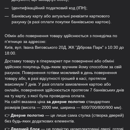
Ідентифікаційний податковий код (ІПН);
Банківську карту або актуальні реквізити карткового
рахунку (в разі оплати покупки банківською картою).
Обмін або повернення товару здійснюється з понеділка по
п'ятницю за адресою:
Київ, вул. Івана Виговського 20Д, ЖК "Діброва Парк" з 10:30 до
18:00.
Доставку товару в гіпермаркет при поверненні або обміні
здійснює покупець будь-яким зручним йому способом за свій
рахунок. Повернення готівки можливий в день повернення
товару або, в разі відсутності грошей в касі, протягом
максимум 7 днів. У разі оплати замовлення картою або
онлайн, повернення здійснюється протягом 7 банківських днів
на ту карту, з якої була проведена оплата.
На сайті вказана ціна
за дверне полотно
стандартних
розмірів (висота — 2000 мм, ширина — 600/700/800/900 мм).
👉
Дверне полотно
— це лише сама стулка (створка дверей)
без будь-яких додаткових елементів.
👉
Дверний блок
— це повністю укомплектовані двері, готові