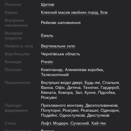
Полотно
Щитові
Каркас
Клеєний масив хвойних порід, 8см
Внутрішнє
Рейкове наповнення
наповнення
Матеріал
Емаль
покриття
Наявність скла
Вертикальне скло
Виробництво
Чернігівська область
Колекція
Presto
Погонаж
Компланар, Алюмінієва коробка,
Телескопічний
Призначення
Внутрішні вхідні двері, Будь-які, Спальня,
Ванна, Офіс, Дитяча, Технічні, Гардероб,
Кімната, Комора, Зал, Кухня, Підсобка,
Розсувні
Принцип
Прихованого монтажу, Двохполовинкові,
відкривання
Полуторні, Розсувні, Розпашні, Одинарні,
Подвійні, Одностулкові, Двостулкові
Стиль
Лофт
,
Модерн
,
Сучасний
,
Хай-тек