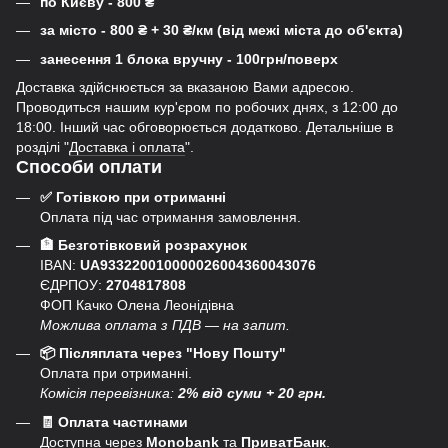
по Києву - 800
₴
за місто - 800
₴
+ 30
₴
/км (від межі міста до об'єкта)
занесення 1 блока вручну - 100грн/поверх
Доставка здійснюється за вказаною Вами адресою.
Проводиться нашим кур'єром по робочих днях, з 12:00 до
18:00. Інший час обговорюється додатково. Детальніше в
розділі "
Доставка і оплата
".
Способи оплати
✅ Готівкою при отриманні
Оплата під час отримання замовлення.
🏦 Безготівковий розрахунок
IBAN:
UA933220010000026004360043076
ЄДРПОУ:
2704817808
ФОП Качко Олена Леонідівна
Можлива оплата з ПДВ — на запит.
📦 Післяплата через "Нову Пошту"
Оплата при отриманні.
Комісія перевізника:
2% від суми + 20 грн.
🧾 Оплата частинами
Доступна через
Monobank
та
ПриватБанк
.