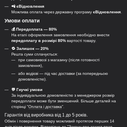
📲 єВідновлення
Можлива оплата через державну програму
єВідновлення
.
Умови оплати
💰 Передоплата — 80%
На етапі оформлення замовлення необхідно внести
передоплату в розмірі 80%
вартості товару.
🔁 Залишок — 20%
Решта суми сплачується:
при самовивозі з магазину (після готовності
замовлення),
або водієві — під час доставки (за попередньою
домовленістю).
💬 Гнучкі умови
За індивідуальною домовленістю з менеджером розмір
передоплати може бути зменшений. Більше деталей на
сторінці "
Оплата і доставка
".
Гарантія від виробника від 1 до 5 років.
Обмін і повернення товару можливий протягом перших 14
днів після покупки. Відповідно до "Закону про захист прав