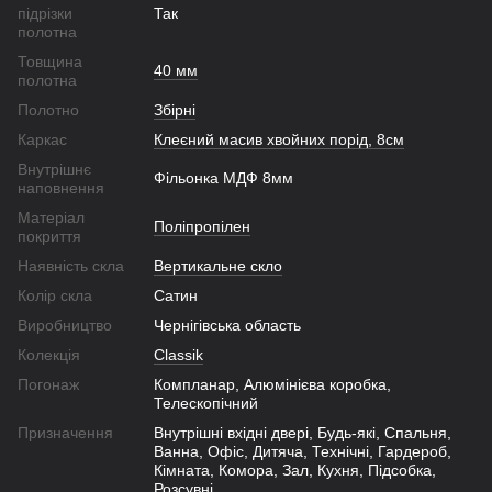
підрізки
Так
полотна
Товщина
40 мм
полотна
Полотно
Збірні
Каркас
Клеєний масив хвойних порід, 8см
Внутрішнє
Фільонка МДФ 8мм
наповнення
Матеріал
Поліпропілен
покриття
Наявність скла
Вертикальне скло
Колір скла
Сатин
Виробництво
Чернігівська область
Колекція
Classik
Погонаж
Компланар, Алюмінієва коробка,
Телескопічний
Призначення
Внутрішні вхідні двері, Будь-які, Спальня,
Ванна, Офіс, Дитяча, Технічні, Гардероб,
Кімната, Комора, Зал, Кухня, Підсобка,
Розсувні