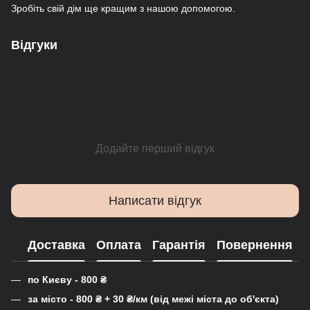
Зробіть свій дім ще кращим з нашою допомогою.
Відгуки
Додайте перший відгук
Написати відгук
Доставка
Оплата
Гарантія
Повернення
по Києву - 800
₴
за місто - 800
₴
+ 30
₴
/км (від межі міста до об'єкта)