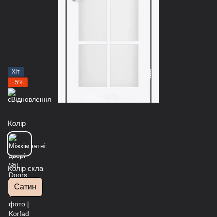
Хіт
−5%
Колір
Колір скла
Сатин