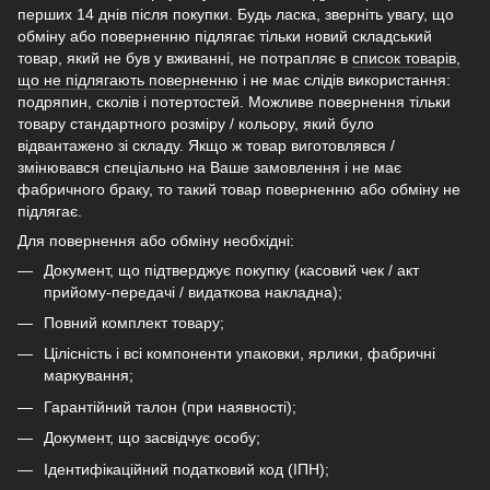
перших 14 днів після покупки. Будь ласка, зверніть увагу, що
обміну або поверненню підлягає тільки новий складський
товар, який не був у вживанні, не потрапляє в
список товарів,
що не підлягають поверненню
і не має слідів використання:
подряпин, сколів і потертостей. Можливе повернення тільки
товару стандартного розміру / кольору, який було
відвантажено зі складу. Якщо ж товар виготовлявся /
змінювався спеціально на Ваше замовлення і не має
фабричного браку, то такий товар поверненню або обміну не
підлягає.
Для повернення або обміну необхідні:
Документ, що підтверджує покупку (касовий чек / акт
прийому-передачі / видаткова накладна);
Повний комплект товару;
Цілісність і всі компоненти упаковки, ярлики, фабричні
маркування;
Гарантійний талон (при наявності);
Документ, що засвідчує особу;
Ідентифікаційний податковий код (ІПН);