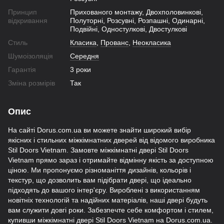
Принцип
Прихованого монтажу, Двохполовинкові,
відкривання
Полуторні, Розсувні, Розпашні, Одинарні,
Подвійні, Одностулкові, Двостулкові
Стиль
Класика
,
Прованс
,
Неокласика
Шумоізоляція
Середня
Гарантія
3 роки
Зміна розмірів
Так
Опис
На сайті Dorus.com.ua ви можете знайти широкий вибір
якісних і стильних міжкімнатних дверей від відомого виробника
Stil Doors Vietnam. Замовте міжкімнатні двері Stil Doors
Vietnam прямо зараз і отримайте відмінну якість за доступною
ціною. Ми пропонуємо різноманіття дизайнів, кольорів і
текстур, що дозволить вам підібрати двері, що ідеально
підходять до вашого інтер'єру. Вироблені з використанням
новітніх технологій та надійних матеріалів, наші двері будуть
вам служити довгі роки. Забезпечте себе комфортом і стилем,
купивши міжкімнатні двері Stil Doors Vietnam на Dorus.com.ua.