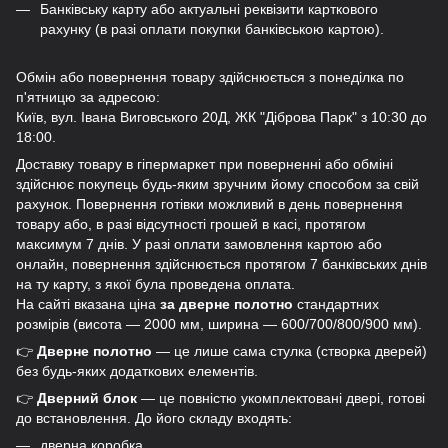
Банківську карту або актуальні реквізити карткового
рахунку (в разі оплати покупки банківською картою).
Обмін або повернення товару здійснюється з понеділка по
п'ятницю за адресою:
Київ, вул. Івана Виговського 20Д, ЖК "Діброва Парк" з 10:30 до
18:00.
Доставку товару в гіпермаркет при поверненні або обміні
здійснює покупець будь-яким зручним йому способом за свій
рахунок. Повернення готівки можливий в день повернення
товару або, в разі відсутності грошей в касі, протягом
максимум 7 днів. У разі оплати замовлення картою або
онлайн, повернення здійснюється протягом 7 банківських днів
на ту карту, з якої була проведена оплата.
На сайті вказана ціна
за дверне полотно
стандартних
розмірів (висота — 2000 мм, ширина — 600/700/800/900 мм).
👉
Дверне полотно
— це лише сама стулка (створка дверей)
без будь-яких додаткових елементів.
👉
Дверний блок
— це повністю укомплектовані двері, готові
до встановлення. До його складу входять:
дверна коробка