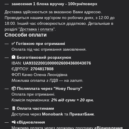
занесення 1 блока вручну - 100грн/поверх
Доставка здійснюється за вказаною Вами адресою.
Проводиться нашим кур'єром по робочих днях, з 12:00 до
18:00. Інший час обговорюється додатково. Детальніше в
розділі "
Доставка і оплата
".
Способи оплати
✅ Готівкою при отриманні
Оплата під час отримання замовлення.
🏦 Безготівковий розрахунок
IBAN:
UA933220010000026004360043076
ЄДРПОУ:
2704817808
ФОП Качко Олена Леонідівна
Можлива оплата з ПДВ — на запит.
📦 Післяплата через "Нову Пошту"
Оплата при отриманні.
Комісія перевізника:
2% від суми + 20 грн.
🧾 Оплата частинами
Доступна через
Monobank
та
ПриватБанк
.
📲 єВідновлення
Можлива оплата через державну програму
єВідновлення
.