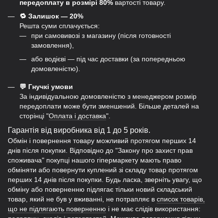
передоплату в розмірі 80%
вартості товару.
🔁 Залишок — 20%
Решта суми сплачується:
при самовивозі з магазину (після готовності
замовлення),
або водієві — під час доставки (за попередньою
домовленістю).
💬 Гнучкі умови
За індивідуальною домовленістю з менеджером розмір
передоплати може бути зменшений. Більше деталей на
сторінці "
Оплата і доставка
".
Гарантія від виробника від 1 до 5 років.
Обмін і повернення товару можливий протягом перших 14
днів після покупки. Відповідно до "Закону про захист прав
споживача" покупці нашого гіпермаркету мають право
обміняти або повернути куплений зі складу товар протягом
перших 14 днів після покупки. Будь ласка, зверніть увагу, що
обміну або поверненню підлягає тільки новий складський
товар, який не був у вживанні, не потрапляє в
список товарів,
що не підлягають поверненню
і не має слідів використання: