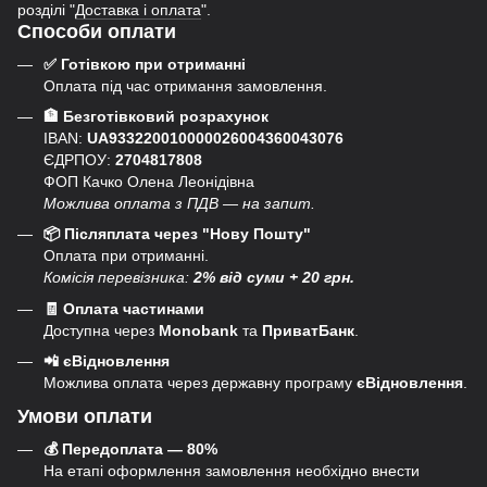
розділі "
Доставка і оплата
".
Способи оплати
✅ Готівкою при отриманні
Оплата під час отримання замовлення.
🏦 Безготівковий розрахунок
IBAN:
UA933220010000026004360043076
ЄДРПОУ:
2704817808
ФОП Качко Олена Леонідівна
Можлива оплата з ПДВ — на запит.
📦 Післяплата через "Нову Пошту"
Оплата при отриманні.
Комісія перевізника:
2% від суми + 20 грн.
🧾 Оплата частинами
Доступна через
Monobank
та
ПриватБанк
.
📲 єВідновлення
Можлива оплата через державну програму
єВідновлення
.
Умови оплати
💰 Передоплата — 80%
На етапі оформлення замовлення необхідно внести