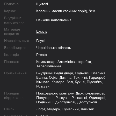
Полотно
Щитові
Каркас
Клеєний масив хвойних порід, 8см
Внутрішнє
Рейкове наповнення
наповнення
Матеріал
Емаль
покриття
Наявність скла
Глухі
Виробництво
Чернігівська область
Колекція
Presto
Погонаж
Компланар, Алюмінієва коробка,
Телескопічний
Призначення
Внутрішні вхідні двері, Будь-які, Спальня,
Ванна, Офіс, Дитяча, Технічні, Гардероб,
Кімната, Комора, Зал, Кухня, Підсобка,
Розсувні
Принцип
Прихованого монтажу, Двохполовинкові,
відкривання
Полуторні, Розсувні, Розпашні, Одинарні,
Подвійні, Одностулкові, Двостулкові
Стиль
Лофт
,
Модерн
,
Сучасний
,
Хай-тек