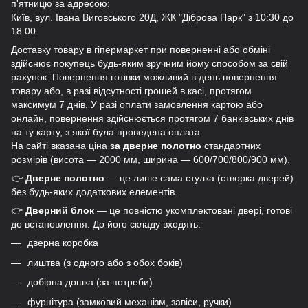
п'ятницю за адресою:
Київ, вул. Івана Виговського 20Д, ЖК "Діброва Парк" з 10:30 до
18:00.
Доставку товару в гіпермаркет при поверненні або обміні
здійснює покупець будь-яким зручним йому способом за свій
рахунок. Повернення готівки можливий в день повернення
товару або, в разі відсутності грошей в касі, протягом
максимум 7 днів. У разі оплати замовлення картою або
онлайн, повернення здійснюється протягом 7 банківських днів
на ту карту, з якої була проведена оплата.
На сайті вказана ціна
за дверне полотно
стандартних
розмірів (висота — 2000 мм, ширина — 600/700/800/900 мм).
👉
Дверне полотно
— це лише сама стулка (створка дверей)
без будь-яких додаткових елементів.
👉
Дверний блок
— це повністю укомплектовані двері, готові
до встановлення. До його складу входять:
дверна коробка
лиштва (з одного або з обох боків)
добірна дошка (за потреби)
фурнітура (замковий механізм, завіси, ручки)