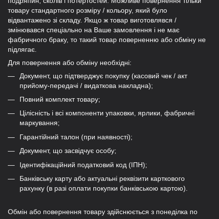
подряпин, сколів і потертостей. Можливе повернення тільки
товару стандартного розміру / кольору, який було
відвантажено зі складу. Якщо ж товар виготовлявся /
змінювався спеціально на Ваше замовлення і не має
фабричного браку, то такий товар поверненню або обміну не
підлягає.
Для повернення або обміну необхідні:
Документ, що підтверджує покупку (касовий чек / акт
прийому-передачі / видаткова накладна);
Повний комплект товару;
Цілісність і всі компоненти упаковки, ярлики, фабричні
маркування;
Гарантійний талон (при наявності);
Документ, що засвідчує особу;
Ідентифікаційний податковий код (ІПН);
Банківську карту або актуальні реквізити карткового
рахунку (в разі оплати покупки банківською картою).
Обмін або повернення товару здійснюється з понеділка по