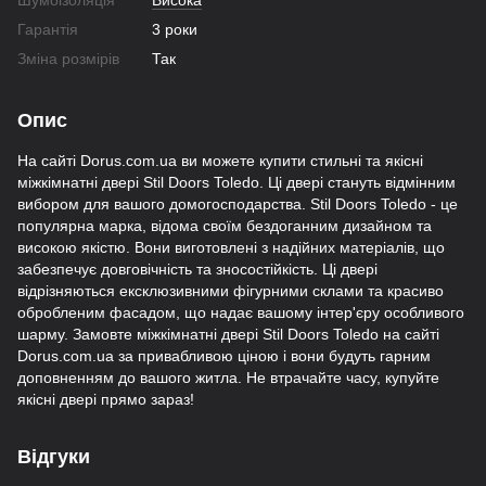
Шумоізоляція
Висока
Гарантія
3 роки
Зміна розмірів
Так
Опис
На сайті Dorus.com.ua ви можете купити стильні та якісні
міжкімнатні двері Stil Doors Toledo. Ці двері стануть відмінним
вибором для вашого домогосподарства. Stil Doors Toledo - це
популярна марка, відома своїм бездоганним дизайном та
високою якістю. Вони виготовлені з надійних матеріалів, що
забезпечує довговічність та зносостійкість. Ці двері
відрізняються ексклюзивними фігурними склами та красиво
обробленим фасадом, що надає вашому інтер'єру особливого
шарму. Замовте міжкімнатні двері Stil Doors Toledo на сайті
Dorus.com.ua за привабливою ціною і вони будуть гарним
доповненням до вашого житла. Не втрачайте часу, купуйте
якісні двері прямо зараз!
Відгуки