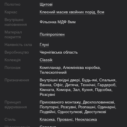
Полотно
Щитові
Каркас
Клеєний масив хвойних порід, 8см
Внутрішнє
Фільонка МДФ 8мм
наповнення
Матеріал
Поліпропілен
покриття
Наявність скла
Глухі
Виробництво
Чернігівська область
Колекція
Classik
Погонаж
Компланар, Алюмінієва коробка,
Телескопічний
Призначення
Внутрішні вхідні двері, Будь-які, Спальня,
Ванна, Офіс, Дитяча, Технічні, Гардероб,
Кімната, Комора, Зал, Кухня, Підсобка,
Розсувні
Принцип
Прихованого монтажу, Двохполовинкові,
відкривання
Полуторні, Розсувні, Розпашні, Одинарні,
Подвійні, Одностулкові, Двостулкові
Стиль
Класика
,
Прованс
,
Неокласика