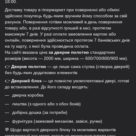
18:00.
Доставку товару в гіпермаркет при поверненні або обміні
здійснює покупець будь-яким зручним йому способом за свій
рахунок. Повернення готівки можливий в день повернення
товару або, в разі відсутності грошей в касі, протягом
максимум 7 днів. У разі оплати замовлення картою або
онлайн, повернення здійснюється протягом 7 банківських днів
на ту карту, з якої була проведена оплата.
На сайті вказана ціна
за дверне полотно
стандартних
розмірів (висота — 2000 мм, ширина — 600/700/800/900 мм).
👉
Дверне полотно
— це лише сама стулка (створка дверей)
без будь-яких додаткових елементів.
👉
Дверний блок
— це повністю укомплектовані двері, готові
до встановлення. До його складу входять:
дверна коробка
лиштва (з одного або з обох боків)
добірна дошка (за потреби)
фурнітура (замковий механізм, завіси, ручки)
💬 Щодо вартості дверного блоку та можливих варіантів
комплектації вас може детально проконсультувати наш