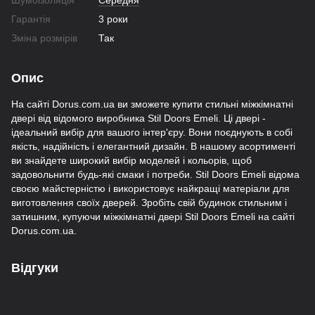
Шумоізоляція
Середня
Гарантія
3 роки
Зміна розмірів
Так
Опис
На сайті Dorus.com.ua ви зможете купити стильні міжкімнатні
двері від відомого виробника Stil Doors Emeli. Ці двері -
ідеальний вибір для вашого інтер'єру. Вони поєднують в собі
якість, надійність і елегантний дизайн. В нашому асортименті
ви знайдете широкий вибір моделей і кольорів, щоб
задовольнити будь-які смаки і потреби. Stil Doors Emeli відома
своєю майстерністю і використовує найкращі матеріали для
виготовлення своїх дверей. Зробіть свій будинок стильним і
затишним, купуючи міжкімнатні двері Stil Doors Emeli на сайті
Dorus.com.ua.
Відгуки