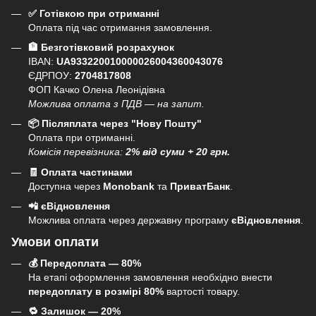
✅ Готівкою при отриманні
Оплата під час отримання замовлення.
🏦 Безготівковий розрахунок
IBAN:
UA933220010000026004360043076
ЄДРПОУ:
2704817808
ФОП Качко Олена Леонідівна
Можлива оплата з ПДВ — на запит.
📦 Післяплата через "Нову Пошту"
Оплата при отриманні.
Комісія перевізника:
2% від суми + 20 грн.
🧾 Оплата частинами
Доступна через
Monobank
та
ПриватБанк
.
📲 єВідновлення
Можлива оплата через державну програму
єВідновлення
.
Умови оплати
💰 Передоплата — 80%
На етапі оформлення замовлення необхідно внести
передоплату в розмірі 80%
вартості товару.
🔁 Залишок — 20%