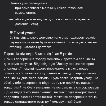
Решта суми сплачується:
при самовивозі з магазину (після готовності
замовлення),
або водієві — під час доставки (за попередньою
домовленістю).
💬 Гнучкі умови
За індивідуальною домовленістю з менеджером розмір
передоплати може бути зменшений. Більше деталей на
сторінці "
Оплата і доставка
".
Гарантія від виробника від 1 до 5 років.
Обмін і повернення товару можливий протягом перших 14
днів після покупки. Відповідно до "Закону про захист прав
споживача" покупці нашого гіпермаркету мають право
обміняти або повернути куплений зі складу товар протягом
перших 14 днів після покупки. Будь ласка, зверніть увагу, що
обміну або поверненню підлягає тільки новий складський
товар, який не був у вживанні, не потрапляє в
список товарів,
що не підлягають поверненню
і не має слідів використання:
подряпин, сколів і потертостей. Можливе повернення тільки
товару стандартного розміру / кольору, який було