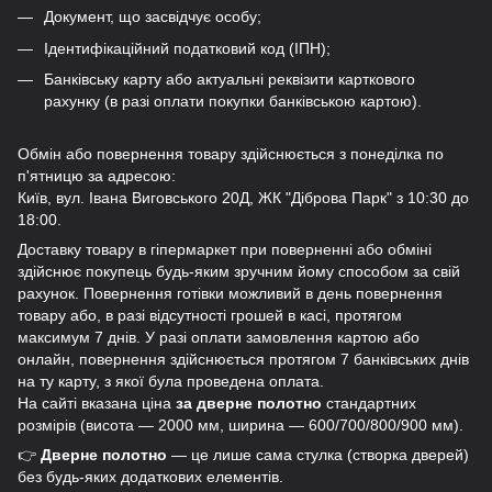
Документ, що засвідчує особу;
Ідентифікаційний податковий код (ІПН);
Банківську карту або актуальні реквізити карткового
рахунку (в разі оплати покупки банківською картою).
Обмін або повернення товару здійснюється з понеділка по
п'ятницю за адресою:
Київ, вул. Івана Виговського 20Д, ЖК "Діброва Парк" з 10:30 до
18:00.
Доставку товару в гіпермаркет при поверненні або обміні
здійснює покупець будь-яким зручним йому способом за свій
рахунок. Повернення готівки можливий в день повернення
товару або, в разі відсутності грошей в касі, протягом
максимум 7 днів. У разі оплати замовлення картою або
онлайн, повернення здійснюється протягом 7 банківських днів
на ту карту, з якої була проведена оплата.
На сайті вказана ціна
за дверне полотно
стандартних
розмірів (висота — 2000 мм, ширина — 600/700/800/900 мм).
👉
Дверне полотно
— це лише сама стулка (створка дверей)
без будь-яких додаткових елементів.