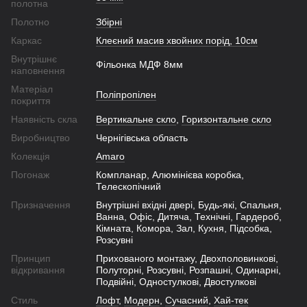
полотна
Полотно
Збірні
Каркас
Клеєний масив хвойних порід, 10см
Внутрішнє
Фільонка МДФ 8мм
наповнення
Матеріал
Поліпропілен
покриття
Наявність скла
Вертикальне скло
,
Горизонтальне скло
Виробництво
Чернігівська область
Колекція
Amaro
Погонаж
Компланар, Алюмінієва коробка,
Телескопічний
Призначення
Внутрішні вхідні двері, Будь-які, Спальня,
Ванна, Офіс, Дитяча, Технічні, Гардероб,
Кімната, Комора, Зал, Кухня, Підсобка,
Розсувні
Принцип
Прихованого монтажу, Двохполовинкові,
відкривання
Полуторні, Розсувні, Розпашні, Одинарні,
Подвійні, Одностулкові, Двостулкові
Стиль
Лофт
,
Модерн
,
Сучасний
,
Хай-тек