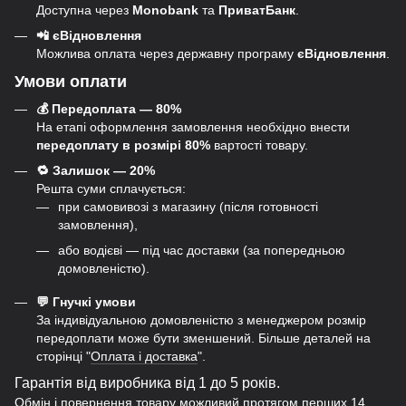
Доступна через
Monobank
та
ПриватБанк
.
📲 єВідновлення
Можлива оплата через державну програму
єВідновлення
.
Умови оплати
💰 Передоплата — 80%
На етапі оформлення замовлення необхідно внести
передоплату в розмірі 80%
вартості товару.
🔁 Залишок — 20%
Решта суми сплачується:
при самовивозі з магазину (після готовності
замовлення),
або водієві — під час доставки (за попередньою
домовленістю).
💬 Гнучкі умови
За індивідуальною домовленістю з менеджером розмір
передоплати може бути зменшений. Більше деталей на
сторінці "
Оплата і доставка
".
Гарантія від виробника від 1 до 5 років.
Обмін і повернення товару можливий протягом перших 14