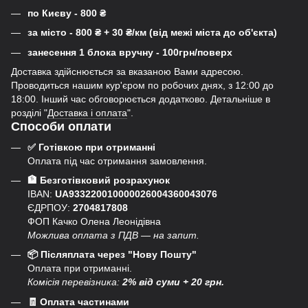
по Києву - 800
₴
за місто - 800
₴
+ 30
₴
/км (від межі міста до об'єкта)
занесення 1 блока вручну - 100грн/поверх
Доставка здійснюється за вказаною Вами адресою.
Проводиться нашим кур'єром по робочих днях, з 12:00 до
18:00. Інший час обговорюється додатково. Детальніше в
розділі "
Доставка і оплата
".
Способи оплати
✅ Готівкою при отриманні
Оплата під час отримання замовлення.
🏦 Безготівковий розрахунок
IBAN:
UA933220010000026004360043076
ЄДРПОУ:
2704817808
ФОП Качко Олена Леонідівна
Можлива оплата з ПДВ — на запит.
📦 Післяплата через "Нову Пошту"
Оплата при отриманні.
Комісія перевізника:
2% від суми + 20 грн.
🧾 Оплата частинами