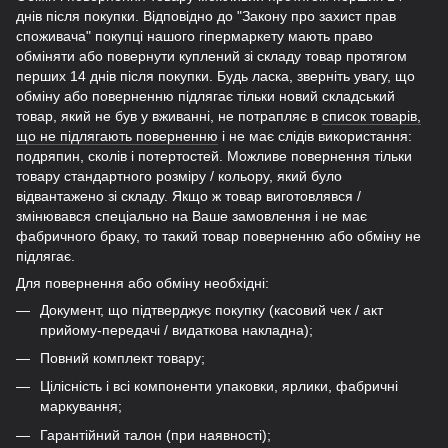
днів після покупки. Відповідно до "Закону про захист прав
споживача" покупці нашого гіпермаркету мають право
обміняти або повернути куплений зі складу товар протягом
перших 14 днів після покупки. Будь ласка, зверніть увагу, що
обміну або поверненню підлягає тільки новий складський
товар, який не був у вживанні, не потрапляє в
список товарів,
що не підлягають поверненню
і не має слідів використання:
подряпин, сколів і потертостей. Можливе повернення тільки
товару стандартного розміру / кольору, який було
відвантажено зі складу. Якщо ж товар виготовлявся /
змінювався спеціально на Ваше замовлення і не має
фабричного браку, то такий товар поверненню або обміну не
підлягає.
Для повернення або обміну необхідні:
Документ, що підтверджує покупку (касовий чек / акт
прийому-передачі / видаткова накладна);
Повний комплект товару;
Цілісність і всі компоненти упаковки, ярлики, фабричні
маркування;
Гарантійний талон (при наявності);