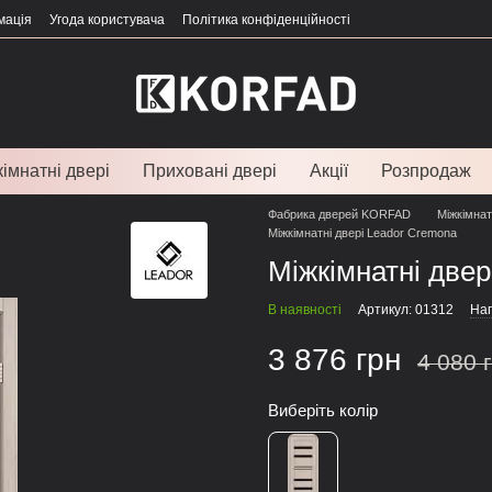
мація
Угода користувача
Політика конфіденційності
імнатні двері
Приховані двері
Акції
Розпродаж
Фабрика дверей KORFAD
Міжкімнат
Міжкімнатні двері Leador Cremona
Міжкімнатні двер
В наявності
Артикул: 01312
Нап
3 876 грн
4 080 
Виберіть колір