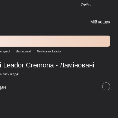
Укр
Рус
Мій кошик
ні двері
Ламіновані
Ламіновані Leador
і Leador Cremona - Ламіновані
исати відгук
грн