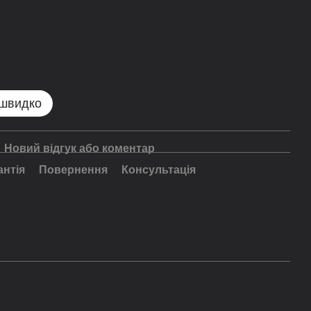
 швидко
Новий відгук або коментар
антія
Повернення
Консультація