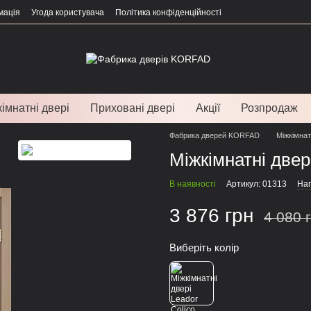
мація
Угода користувача
Політика конфіденційності
імнатні двері
Приховані двері
Акції
Розпродаж
Фабрика дверей KORFAD
Міжкімнат
Міжкімнатні двері
В наявності
Артикул: 01313
Нап
3 876 грн
4 080 
Виберіть колір