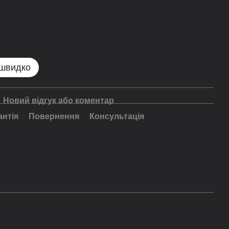
 швидко
Новий відгук або коментар
антія
Повернення
Консультація