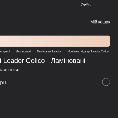
Укр
Рус
Мій кошик
ні двері
Ламіновані
Ламіновані Leador
Міжкімнатні двері Leador Colico
 Leador Colico - Ламіновані
исати відгук
грн