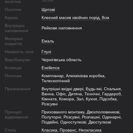
полотна
Полотно
Щитові
Каркас
Клеєний масив хвойних порід, 8см
Внутрішнє
Рейкове наповнення
наповнення
Матеріал
Емаль
покриття
Наявність скла
Глухі
Виробництво
Чернігівська область
Колекція
Exellence
Погонаж
Компланар, Алюмінієва коробка,
Телескопічний
Призначення
Внутрішні вхідні двері, Будь-які, Спальня,
Ванна, Офіс, Дитяча, Технічні, Гардероб,
Кімната, Комора, Зал, Кухня, Підсобка,
Розсувні
Принцип
Прихованого монтажу, Двохполовинкові,
відкривання
Полуторні, Розсувні, Розпашні, Одинарні,
Подвійні, Одностулкові, Двостулкові
Стиль
Класика
,
Прованс
,
Неокласика