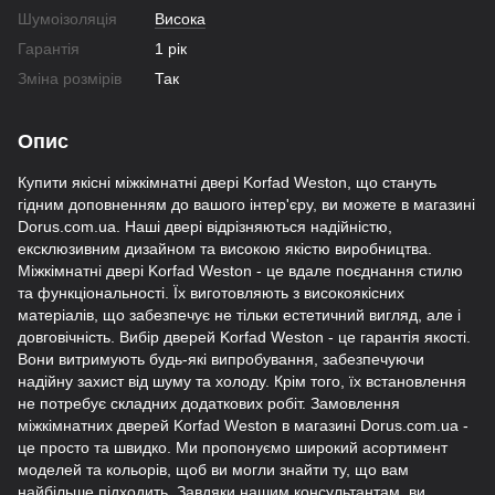
Шумоізоляція
Висока
Гарантія
1 рік
Зміна розмірів
Так
Опис
Купити якісні міжкімнатні двері Korfad Weston, що стануть
гідним доповненням до вашого інтер'єру, ви можете в магазині
Dorus.com.ua. Наші двері відрізняються надійністю,
ексклюзивним дизайном та високою якістю виробництва.
Міжкімнатні двері Korfad Weston - це вдале поєднання стилю
та функціональності. Їх виготовляють з високоякісних
матеріалів, що забезпечує не тільки естетичний вигляд, але і
довговічність. Вибір дверей Korfad Weston - це гарантія якості.
Вони витримують будь-які випробування, забезпечуючи
надійну захист від шуму та холоду. Крім того, їх встановлення
не потребує складних додаткових робіт. Замовлення
міжкімнатних дверей Korfad Weston в магазині Dorus.com.ua -
це просто та швидко. Ми пропонуємо широкий асортимент
моделей та кольорів, щоб ви могли знайти ту, що вам
найбільше підходить. Завдяки нашим консультантам, ви