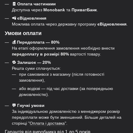
🧾 Оплата частинами
Доступна через
Monobank
та
ПриватБанк
.
📲 єВідновлення
Можлива оплата через державну програму
єВідновлення
.
Умови оплати
💰 Передоплата — 80%
На етапі оформлення замовлення необхідно внести
передоплату в розмірі 80%
вартості товару.
🔁 Залишок — 20%
Решта суми сплачується:
при самовивозі з магазину (після готовності
замовлення),
або водієві — під час доставки (за попередньою
домовленістю).
💬 Гнучкі умови
За індивідуальною домовленістю з менеджером розмір
передоплати може бути зменшений. Більше деталей на
сторінці "
Оплата і доставка
".
Гарантія від виробника від 1 до 5 років.