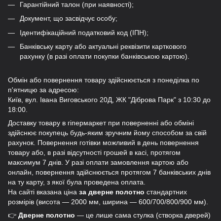
Гарантійний талон (при наявності);
Документ, що засвідчує особу;
Ідентифікаційний податковий код (ІПН);
Банківську карту або актуальні реквізити карткового
рахунку (в разі оплати покупки банківською картою).
Обмін або повернення товару здійснюється з понеділка по
п'ятницю за адресою:
Київ, вул. Івана Виговського 20Д, ЖК "Діброва Парк" з 10:30 до
18:00.
Доставку товару в гіпермаркет при поверненні або обміні
здійснює покупець будь-яким зручним йому способом за свій
рахунок. Повернення готівки можливий в день повернення
товару або, в разі відсутності грошей в касі, протягом
максимум 7 днів. У разі оплати замовлення картою або
онлайн, повернення здійснюється протягом 7 банківських днів
на ту карту, з якої була проведена оплата.
На сайті вказана ціна
за дверне полотно
стандартних
розмірів (висота — 2000 мм, ширина — 600/700/800/900 мм).
👉
Дверне полотно
— це лише сама стулка (створка дверей)