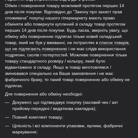
Обмін і повернення товару можливий протягом перших 14
днів після покупки. Відповідно до "Закону про захист прав
споживача" покупці нашого гіпермаркету мають право
обміняти або повернути куплений зі складу товар протягом
перших 14 днів після покупки. Будь ласка, зверніть увагу, що
обміну або поверненню підлягає тільки новий складський
товар, який не був у вживанні, не потрапляє в
список товарів,
що не підлягають поверненню
і не має слідів використання:
подряпин, сколів і потертостей. Можливе повернення тільки
товару стандартного розміру / кольору, який було
відвантажено зі складу. Якщо ж товар виготовлявся /
змінювався спеціально на Ваше замовлення і не має
фабричного браку, то такий товар поверненню або обміну не
підлягає.
Для повернення або обміну необхідні:
Документ, що підтверджує покупку (касовий чек / акт
прийому-передачі / видаткова накладна);
Повний комплект товару;
Цілісність і всі компоненти упаковки, ярлики, фабричні
маркування;