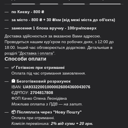
по Києву - 800
₴
за місто - 800
₴
+ 30
₴
/км (від межі міста до об'єкта)
занесення 1 блока вручну - 100грн/поверх
Доставка здійснюється за вказаною Вами адресою.
Проводиться нашим кур'єром по робочих днях, з 12:00 до
18:00. Інший час обговорюється додатково. Детальніше в
розділі "
Доставка і оплата
".
Способи оплати
✅ Готівкою при отриманні
Оплата під час отримання замовлення.
🏦 Безготівковий розрахунок
IBAN:
UA933220010000026004360043076
ЄДРПОУ:
2704817808
ФОП Качко Олена Леонідівна
Можлива оплата з ПДВ — на запит.
📦 Післяплата через "Нову Пошту"
Оплата при отриманні.
Комісія перевізника:
2% від суми + 20 грн.