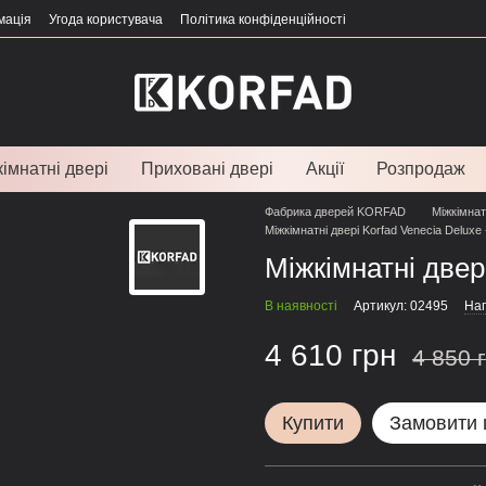
мація
Угода користувача
Політика конфіденційності
імнатні двері
Приховані двері
Акції
Розпродаж
Фабрика дверей KORFAD
Міжкімнат
Міжкімнатні двері Korfad Venecia Deluxe 
Міжкімнатні двері
В наявності
Артикул: 02495
Нап
4 610 грн
4 850 
Купити
Замовити