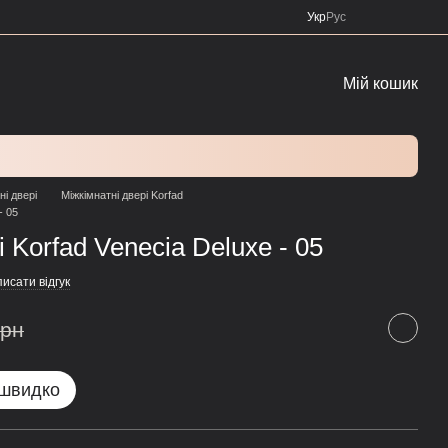
Укр
Рус
Мій кошик
ні двері
Міжкімнатні двері Korfad
- 05
 Korfad Venecia Deluxe - 05
исати відгук
грн
 швидко