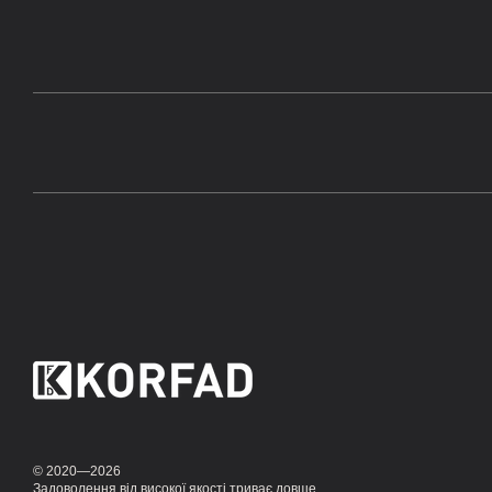
© 2020—2026
Задоволення від високої якості триває довше,