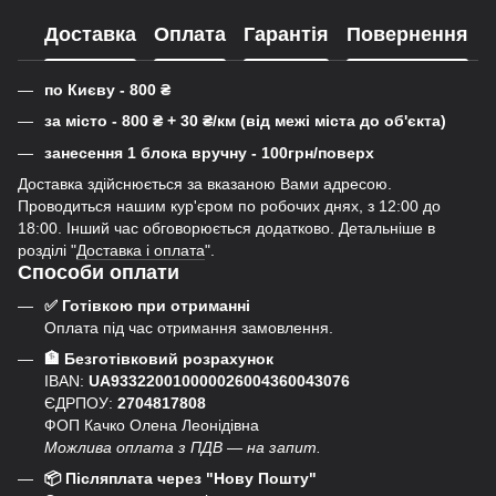
Доставка
Оплата
Гарантія
Повернення
по Києву - 800
₴
за місто - 800
₴
+ 30
₴
/км (від межі міста до об'єкта)
занесення 1 блока вручну - 100грн/поверх
Доставка здійснюється за вказаною Вами адресою.
Проводиться нашим кур'єром по робочих днях, з 12:00 до
18:00. Інший час обговорюється додатково. Детальніше в
розділі "
Доставка і оплата
".
Способи оплати
✅ Готівкою при отриманні
Оплата під час отримання замовлення.
🏦 Безготівковий розрахунок
IBAN:
UA933220010000026004360043076
ЄДРПОУ:
2704817808
ФОП Качко Олена Леонідівна
Можлива оплата з ПДВ — на запит.
📦 Післяплата через "Нову Пошту"