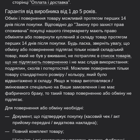
сторінці "
Оплата і доставка
".
Гарантія від виробника від 1 до 5 років.
Обмін і повернення товару можливий протягом перших 14
днів після покупки. Відповідно до "Закону про захист прав
споживача" покупці нашого гіпермаркету мають право
обміняти або повернути куплений зі складу товар протягом
перших 14 днів після покупки. Будь ласка, зверніть увагу, що
обміну або поверненню підлягає тільки новий складський
товар, який не був у вживанні, не потрапляє в
список товарів,
що не підлягають поверненню
і не має слідів використання:
подряпин, сколів і потертостей. Можливе повернення тільки
товару стандартного розміру / кольору, який було
відвантажено зі складу. Якщо ж товар виготовлявся /
змінювався спеціально на Ваше замовлення і не має
фабричного браку, то такий товар поверненню або обміну не
підлягає.
Для повернення або обміну необхідні:
Документ, що підтверджує покупку (касовий чек / акт
прийому-передачі / видаткова накладна);
Повний комплект товару;