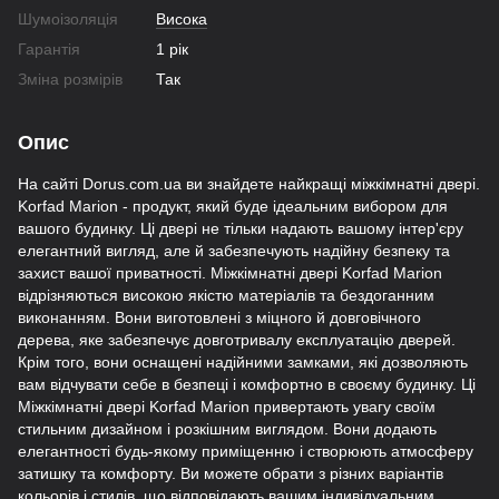
Шумоізоляція
Висока
Гарантія
1 рік
Зміна розмірів
Так
Опис
На сайті Dorus.com.ua ви знайдете найкращі міжкімнатні двері.
Korfad Marion - продукт, який буде ідеальним вибором для
вашого будинку. Ці двері не тільки надають вашому інтер'єру
елегантний вигляд, але й забезпечують надійну безпеку та
захист вашої приватності. Міжкімнатні двері Korfad Marion
відрізняються високою якістю матеріалів та бездоганним
виконанням. Вони виготовлені з міцного й довговічного
дерева, яке забезпечує довготривалу експлуатацію дверей.
Крім того, вони оснащені надійними замками, які дозволяють
вам відчувати себе в безпеці і комфортно в своєму будинку. Ці
Міжкімнатні двері Korfad Marion привертають увагу своїм
стильним дизайном і розкішним виглядом. Вони додають
елегантності будь-якому приміщенню і створюють атмосферу
затишку та комфорту. Ви можете обрати з різних варіантів
кольорів і стилів, що відповідають вашим індивідуальним