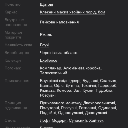
Полотно
Щитові
Каркас
Клеєний масив хвойних порід, 8см
Внутрішнє
Рейкове наповнення
наповнення
Матеріал
Емаль
покриття
Наявність скла
Глухі
Виробництво
Чернігівська область
Колекція
Exellence
Погонаж
Компланар, Алюмінієва коробка,
Телескопічний
Призначення
Внутрішні вхідні двері, Будь-які, Спальня,
Ванна, Офіс, Дитяча, Технічні, Гардероб,
Кімната, Комора, Зал, Кухня, Підсобка,
Розсувні
Принцип
Прихованого монтажу, Двохполовинкові,
відкривання
Полуторні, Розсувні, Розпашні, Одинарні,
Подвійні, Одностулкові, Двостулкові
Стиль
Лофт
,
Модерн
,
Сучасний
,
Хай-тек