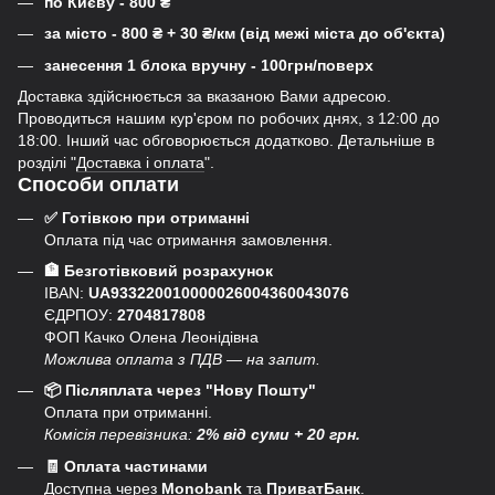
по Києву - 800
₴
за місто - 800
₴
+ 30
₴
/км (від межі міста до об'єкта)
занесення 1 блока вручну - 100грн/поверх
Доставка здійснюється за вказаною Вами адресою.
Проводиться нашим кур'єром по робочих днях, з 12:00 до
18:00. Інший час обговорюється додатково. Детальніше в
розділі "
Доставка і оплата
".
Способи оплати
✅ Готівкою при отриманні
Оплата під час отримання замовлення.
🏦 Безготівковий розрахунок
IBAN:
UA933220010000026004360043076
ЄДРПОУ:
2704817808
ФОП Качко Олена Леонідівна
Можлива оплата з ПДВ — на запит.
📦 Післяплата через "Нову Пошту"
Оплата при отриманні.
Комісія перевізника:
2% від суми + 20 грн.
🧾 Оплата частинами
Доступна через
Monobank
та
ПриватБанк
.