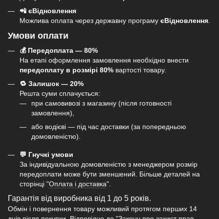
📲 єВідновлення
Можлива оплата через державну програму
єВідновлення
.
Умови оплати
💰 Передоплата — 80%
На етапі оформлення замовлення необхідно внести
передоплату в розмірі 80%
вартості товару.
🔁 Залишок — 20%
Решта суми сплачується:
при самовивозі з магазину (після готовності
замовлення),
або водієві — під час доставки (за попередньою
домовленістю).
💬 Гнучкі умови
За індивідуальною домовленістю з менеджером розмір
передоплати може бути зменшений. Більше деталей на
сторінці "
Оплата і доставка
".
Гарантія від виробника від 1 до 5 років.
Обмін і повернення товару можливий протягом перших 14
днів після покупки. Відповідно до "Закону про захист прав