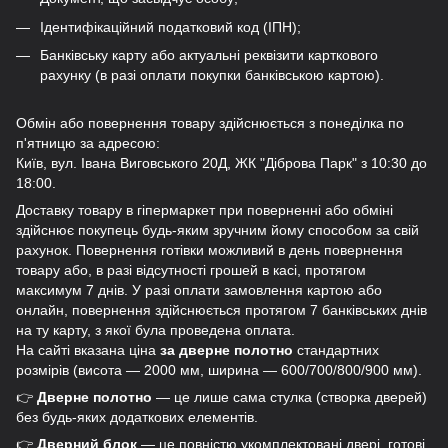
Ідентифікаційний податковий код (ІПН);
Банківську карту або актуальні реквізити карткового
рахунку (в разі оплати покупки банківською картою).
Обмін або повернення товару здійснюється з понеділка по
п'ятницю за адресою:
Київ, вул. Івана Виговського 20Д, ЖК "Діброва Парк" з 10:30 до
18:00.
Доставку товару в гіпермаркет при поверненні або обміні
здійснює покупець будь-яким зручним йому способом за свій
рахунок. Повернення готівки можливий в день повернення
товару або, в разі відсутності грошей в касі, протягом
максимум 7 днів. У разі оплати замовлення картою або
онлайн, повернення здійснюється протягом 7 банківських днів
на ту карту, з якої була проведена оплата.
На сайті вказана ціна
за дверне полотно
стандартних
розмірів (висота — 2000 мм, ширина — 600/700/800/900 мм).
👉
Дверне полотно
— це лише сама стулка (створка дверей)
без будь-яких додаткових елементів.
👉
Дверний блок
— це повністю укомплектовані двері, готові