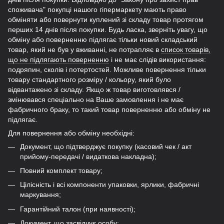
споживача" покупці нашого гіпермаркету мають право
обміняти або повернути куплений зі складу товар протягом
перших 14 днів після покупки. Будь ласка, зверніть увагу, що
обміну або поверненню підлягає тільки новий складський
товар, який не був у вживанні, не потрапляє в
список товарів,
що не підлягають поверненню
і не має слідів використання:
подряпин, сколів і потертостей. Можливе повернення тільки
товару стандартного розміру / кольору, який було
відвантажено зі складу. Якщо ж товар виготовлявся /
змінювався спеціально на Ваше замовлення і не має
фабричного браку, то такий товар поверненню або обміну не
підлягає.
Для повернення або обміну необхідні:
Документ, що підтверджує покупку (касовий чек / акт
прийому-передачі / видаткова накладна);
Повний комплект товару;
Цілісність і всі компоненти упаковки, ярлики, фабричні
маркування;
Гарантійний талон (при наявності);
Документ, що засвідчує особу;