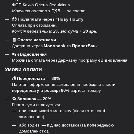
ФОП Качко Олена Леонідівна
Можлива оплата з ПДВ — на запит.
📦 Післяплата через "Нову Пошту"
Оплата при отриманні.
Комісія перевізника:
2% від суми + 20 грн.
🧾 Оплата частинами
Доступна через
Monobank
та
ПриватБанк
.
📲 єВідновлення
Можлива оплата через державну програму
єВідновлення
.
Умови оплати
💰 Передоплата — 80%
На етапі оформлення замовлення необхідно внести
передоплату в розмірі 80%
вартості товару.
🔁 Залишок — 20%
Решта суми сплачується:
при самовивозі з магазину (після готовності
замовлення),
або водієві — під час доставки (за попередньою
домовленістю).