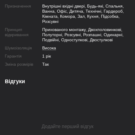
Призначення
Внутрішні вхідні двері, Будь-які, Спальня,
Ванна, Офіс, Дитяча, Технічні, Гардероб,
Кімната, Комора, Зал, Кухня, Підсобка,
Розсувні
Принцип
Прихованого монтажу, Двохполовинкові,
відкривання
Полуторні, Розсувні, Розпашні, Одинарні,
Подвійні, Одностулкові, Двостулкові
Шумоізоляція
Висока
Гарантія
1 рік
Зміна розмірів
Так
Відгуки
Додайте перший відгук