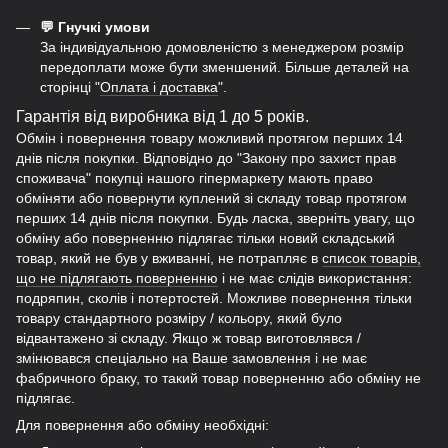
💬 Гнучкі умови
За індивідуальною домовленістю з менеджером розмір
передоплати може бути зменшений. Більше деталей на
сторінці "
Оплата і доставка
".
Гарантія від виробника від 1 до 5 років.
Обмін і повернення товару можливий протягом перших 14
днів після покупки. Відповідно до "Закону про захист прав
споживача" покупці нашого гіпермаркету мають право
обміняти або повернути куплений зі складу товар протягом
перших 14 днів після покупки. Будь ласка, зверніть увагу, що
обміну або поверненню підлягає тільки новий складський
товар, який не був у вживанні, не потрапляє в
список товарів,
що не підлягають поверненню
і не має слідів використання:
подряпин, сколів і потертостей. Можливе повернення тільки
товару стандартного розміру / кольору, який було
відвантажено зі складу. Якщо ж товар виготовлявся /
змінювався спеціально на Ваше замовлення і не має
фабричного браку, то такий товар поверненню або обміну не
підлягає.
Для повернення або обміну необхідні: