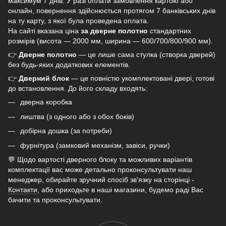
максимум 7 днів. У разі оплати замовлення картою або
онлайн, повернення здійснюється протягом 7 банківських днів
на ту карту, з якої була проведена оплата.
На сайті вказана ціна
за дверне полотно
стандартних
розмірів (висота — 2000 мм, ширина — 600/700/800/900 мм).
👉
Дверне полотно
— це лише сама стулка (створка дверей)
без будь-яких додаткових елементів.
👉
Дверний блок
— це повністю укомплектовані двері, готові
до встановлення. До його складу входять:
дверна коробка
лиштва (з одного або з обох боків)
добірна дошка (за потреби)
фурнітура (замковий механізм, завіси, ручки)
💬 Щодо вартості дверного блоку та можливих варіантів
комплектації вас може детально проконсультувати наш
менеджер, обирайте зручний спосіб зв'язку на сторінці -
Контакти
, або приходьте в наші магазини, будемо раді Вас
бачити та проконсультувати.