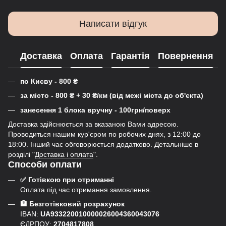
Написати відгук
Доставка
Оплата
Гарантія
Повернення
по Києву - 800
₴
за місто - 800
₴
+ 30
₴
/км (від межі міста до об'єкта)
занесення 1 блока вручну - 100грн/поверх
Доставка здійснюється за вказаною Вами адресою.
Проводиться нашим кур'єром по робочих днях, з 12:00 до
18:00. Інший час обговорюється додатково. Детальніше в
розділі "
Доставка і оплата
".
Способи оплати
✅ Готівкою при отриманні
Оплата під час отримання замовлення.
🏦 Безготівковий розрахунок
IBAN:
UA933220010000026004360043076
ЄДРПОУ:
2704817808