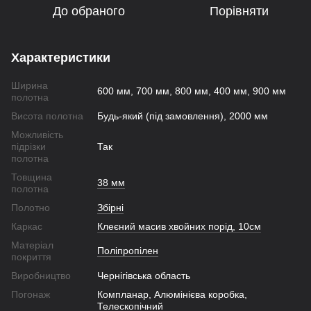
До обраного
Порівняти
Характеристики
Ширина
600 мм, 700 мм, 800 мм, 400 мм, 900 мм
полотна
Висота полотна
Будь-який (під замовлення), 2000 мм
Можливість
підрізки
Так
полотна
Товщина
38 мм
полотна
Полотно
Збірні
Каркас
Клеєний масив хвойних порід, 10см
Матеріал
Поліпропілен
покриття
Виробництво
Чернігівська область
Погонаж
Компланар, Алюмінієва коробка,
Телескопічний