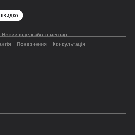
 швидко
Новий відгук або коментар
антія
Повернення
Консультація