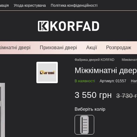
мація
Угода користувача
Політика конфіденційності
імнатні двері
Приховані двері
Акції
Розпродаж
Фабрика дверей KORFAD
Міжкімнат
Міжкімнатні двер
В наявності
Артикул: 01557
Нап
3 550 грн
3 730 
Виберіть колір