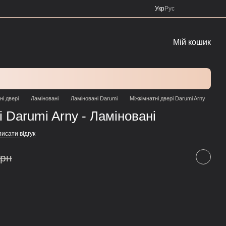
Укр
Рус
Мій кошик
ні двері
Ламіновані
Ламіновані Darumi
Міжкімнатні двері Darumi Arny
і Darumi Arny - Ламіновані
исати відгук
грн