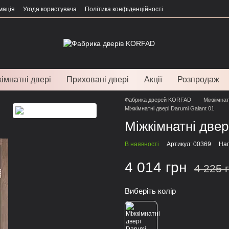
мація
Угода користувача
Політика конфіденційності
імнатні двері
Приховані двері
Акції
Розпродаж
Фабрика дверей KORFAD
Міжкімнат
Міжкімнатні двері Darumi Galant 01
Міжкімнатні двер
В наявності
Артикул: 00369
Нап
4 014 грн
4 225 
Виберіть колір