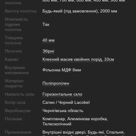
600 мм, 700 мм, 800 мм, 400 мм, 900 мм
полотна
Висота полотна
Будь-який (під замовлення), 2000 мм
Можливість
підрізки
Так
полотна
Товщина
40 мм
полотна
Полотно
Збірні
Каркас
Клеєний масив хвойних порід, 10см
Внутрішнє
Фільонка МДФ 8мм
наповнення
Матеріал
Поліпропілен
покриття
Наявність скла
Горизонтальне скло
Колір скла
Сатин / Чорний Lacobel
Виробництво
Чернігівська область
Погонаж
Компланар, Алюмінієва коробка,
Телескопічний
Призначення
Внутрішні вхідні двері, Будь-які, Спальня,