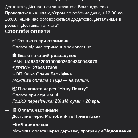
Доставка здійснюється за вказаною Вами адресою.
Проводиться нашим кур'єром по робочих днях, з 12:00 до
18:00. Інший час обговорюється додатково. Детальніше в
розділі "
Доставка і оплата
".
Способи оплати
✅ Готівкою при отриманні
Оплата під час отримання замовлення.
🏦 Безготівковий розрахунок
IBAN:
UA933220010000026004360043076
ЄДРПОУ:
2704817808
ФОП Качко Олена Леонідівна
Можлива оплата з ПДВ — на запит.
📦 Післяплата через "Нову Пошту"
Оплата при отриманні.
Комісія перевізника:
2% від суми + 20 грн.
🧾 Оплата частинами
Доступна через
Monobank
та
ПриватБанк
.
📲 єВідновлення
Можлива оплата через державну програму
єВідновлення
.