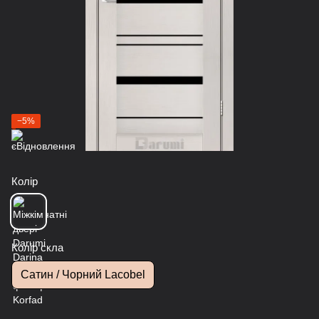
−5%
Колір
Колір скла
Сатин / Чорний Lacobel