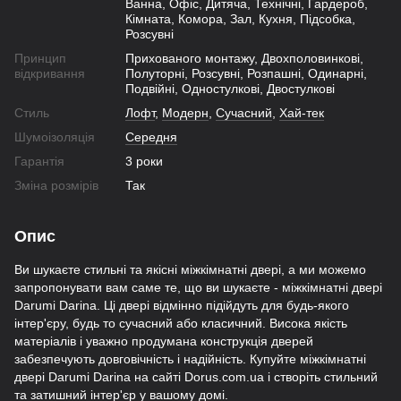
Ванна, Офіс, Дитяча, Технічні, Гардероб,
Кімната, Комора, Зал, Кухня, Підсобка,
Розсувні
Принцип
Прихованого монтажу, Двохполовинкові,
відкривання
Полуторні, Розсувні, Розпашні, Одинарні,
Подвійні, Одностулкові, Двостулкові
Стиль
Лофт
,
Модерн
,
Сучасний
,
Хай-тек
Шумоізоляція
Середня
Гарантія
3 роки
Зміна розмірів
Так
Опис
Ви шукаєте стильні та якісні міжкімнатні двері, а ми можемо
запропонувати вам саме те, що ви шукаєте - міжкімнатні двері
Darumi Darina. Ці двері відмінно підійдуть для будь-якого
інтер'єру, будь то сучасний або класичний. Висока якість
матеріалів і уважно продумана конструкція дверей
забезпечують довговічність і надійність. Купуйте міжкімнатні
двері Darumi Darina на сайті Dorus.com.ua і створіть стильний
та затишний інтер'єр у вашому домі.