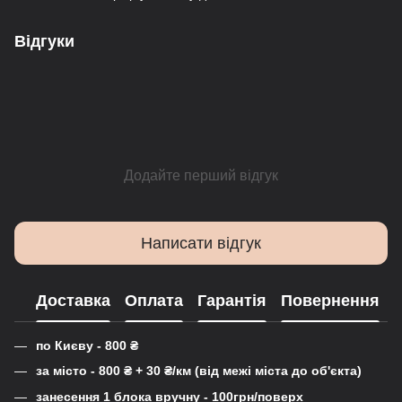
Відгуки
Додайте перший відгук
Написати відгук
Доставка
Оплата
Гарантія
Повернення
по Києву - 800
₴
за місто - 800
₴
+ 30
₴
/км (від межі міста до об'єкта)
занесення 1 блока вручну - 100грн/поверх