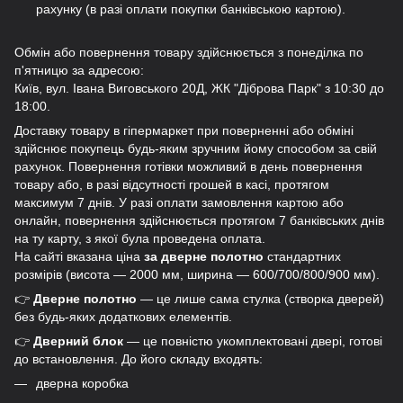
рахунку (в разі оплати покупки банківською картою).
Обмін або повернення товару здійснюється з понеділка по
п'ятницю за адресою:
Київ, вул. Івана Виговського 20Д, ЖК "Діброва Парк" з 10:30 до
18:00.
Доставку товару в гіпермаркет при поверненні або обміні
здійснює покупець будь-яким зручним йому способом за свій
рахунок. Повернення готівки можливий в день повернення
товару або, в разі відсутності грошей в касі, протягом
максимум 7 днів. У разі оплати замовлення картою або
онлайн, повернення здійснюється протягом 7 банківських днів
на ту карту, з якої була проведена оплата.
На сайті вказана ціна
за дверне полотно
стандартних
розмірів (висота — 2000 мм, ширина — 600/700/800/900 мм).
👉
Дверне полотно
— це лише сама стулка (створка дверей)
без будь-яких додаткових елементів.
👉
Дверний блок
— це повністю укомплектовані двері, готові
до встановлення. До його складу входять:
дверна коробка