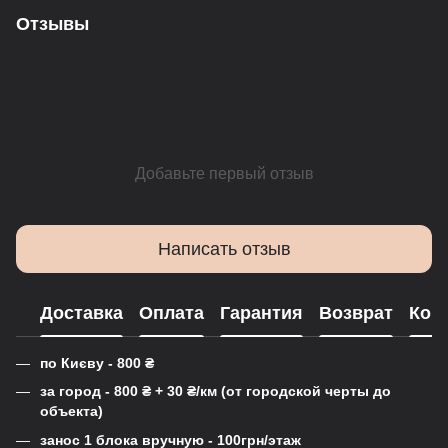
Отзывы
Добавьте первый отзыв
Написать отзыв
Доставка
Оплата
Гарантия
Возврат
Кон
по Києву - 800
₴
за город - 800
₴
+ 30
₴
/км (от городской черты до
объекта)
занос 1 блока вручную - 100грн/этаж