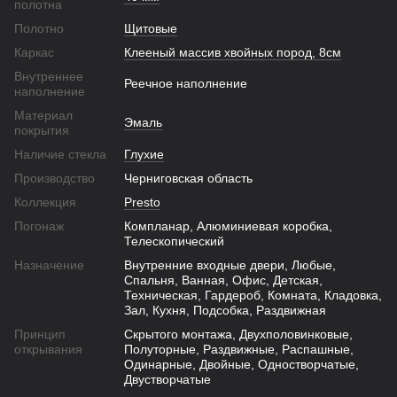
полотна
Полотно
Щитовые
Каркас
Клееный массив хвойных пород, 8см
Внутреннее
Реечное наполнение
наполнение
Материал
Эмаль
покрытия
Наличие стекла
Глухие
Производство
Черниговская область
Коллекция
Presto
Погонаж
Компланар, Алюминиевая коробка,
Телескопический
Назначение
Внутренние входные двери, Любые,
Спальня, Ванная, Офис, Детская,
Техническая, Гардероб, Комната, Кладовка,
Зал, Кухня, Подсобка, Раздвижная
Принцип
Скрытого монтажа, Двухполовинковые,
открывания
Полуторные, Раздвижные, Распашные,
Одинарные, Двойные, Одностворчатые,
Двустворчатые