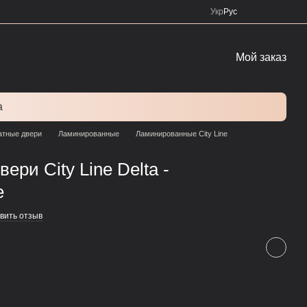
Укр
Рус
Мой заказ
а
тные двери
Ламинированные
Ламинированные City Line
ри City Line Delta -
е
вить отзыв