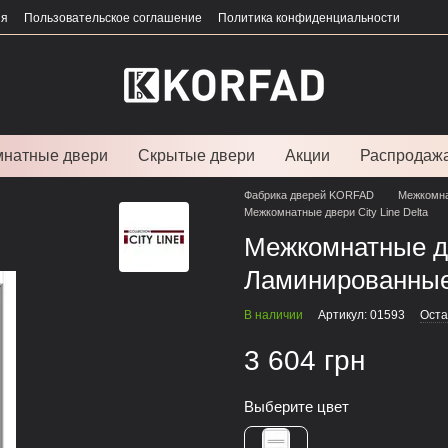
ия
Пользовательское соглашение
Политика конфиденциальности
натные двери
Скрытые двери
Акции
Распродаж
Фабрика дверей KORFAD
Межкомна
Межкомнатные двери City Line Delta
Межкомнатные две
Ламинированны
В наличии
Артикул: 01593
Оста
3 604 грн
Выберите цвет