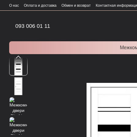
Перейти к основному контенту
О нас
Оплата и доставка
Обмен и возврат
Контактная информац
093 006 01 11
Межком