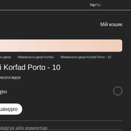
Укр
Рус
Мій кошик
ні двері
Міжкімнатні двері Korfad
Міжкімнатні двері Korfad Porto - 10
 Korfad Porto - 10
исати відгук
грн
 швидко
відгук або коментар