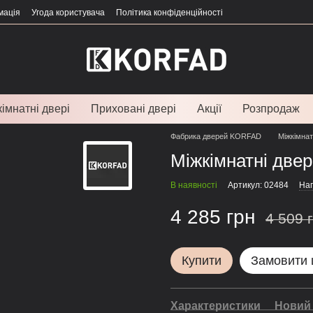
мація
Угода користувача
Політика конфіденційності
імнатні двері
Приховані двері
Акції
Розпродаж
Фабрика дверей KORFAD
Міжкімнат
Міжкімнатні двері
В наявності
Артикул: 02484
Нап
4 285 грн
4 509 
Купити
Замовити
Характеристики
Новий 