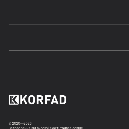
© 2020—2026
Задоволення від високої якості триває довше,